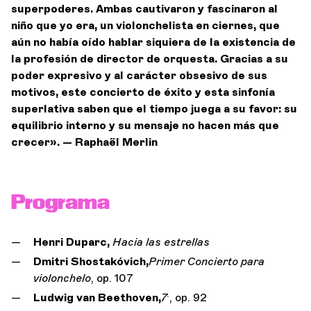
superpoderes. Ambas cautivaron y fascinaron al
niño que yo era, un violonchelista en ciernes, que
aún no había oído hablar siquiera de la existencia de
la profesión de director de orquesta. Gracias a su
poder expresivo y al carácter obsesivo de sus
motivos, este concierto de éxito y esta sinfonía
superlativa saben que el tiempo juega a su favor: su
equilibrio interno y su mensaje no hacen más que
crecer». — Raphaël Merlin
Programa
Henri Duparc,
Hacia las estrellas
Dmitri Shostakóvich,
Primer Concierto para
violonchelo
, op. 107
.
Ludwig van Beethoven,
7
, op. 92