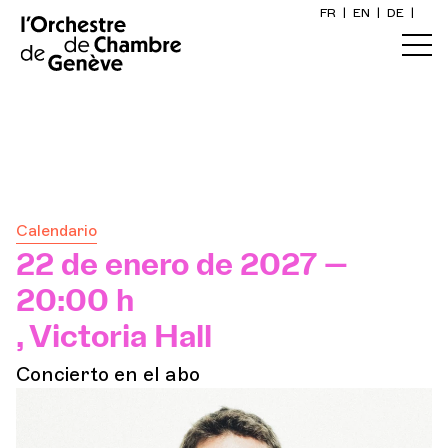
FR
|
EN
|
DE
|
Inicio
sis
Calendario
Comprar un billete
Calendario
Información práctica
22 de enero de 2027 —
20:00 h
Explore
, Victoria Hall
Concierto en el abo
La Gaceta del Concierto
Participación cultural