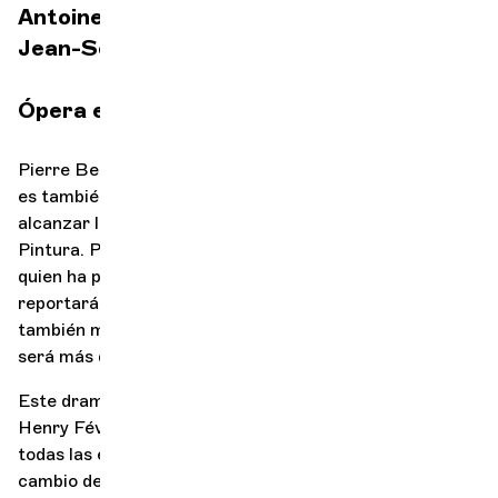
Antoinette Dennefeld
mezzosoprano
Jean-Sébastien Bou
barítono
Ópera en versión concierto
Pierre Bernier es un hombre ambicioso. Pierre Bernier
es también —y ante todo— un pintor que espera
alcanzar la gloria y la medalla de honor en el Salón de
Pintura. Pierre Bernier está enamorado de Lolette, a
quien ha pintado de espaldas en un cuadro que le
reportará el éxito, lo que le llevará muy alto, pero
también muy lejos de Lolette, quien, muy pronto, no
será más que «La mujer desnuda».
Este drama lírico, compuesto entre las dos guerras por
Henry Février, aborda varios temas que trascienden
todas las épocas: el deseo, la mirada de los demás, el
cambio de clase social, el abandono, el lugar de la mujer