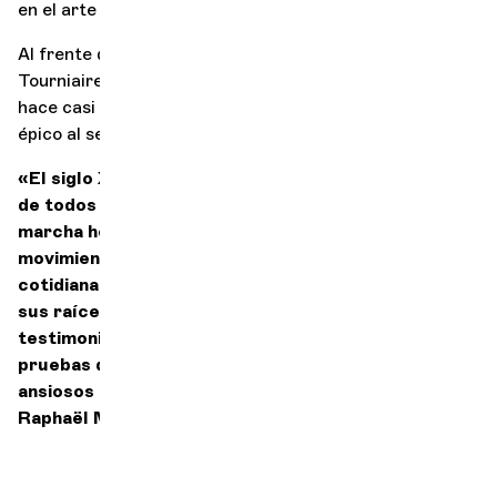
en el arte y en la sociedad…
Al frente de un reparto excepcional, Guillaume
Tourniaire devuelve a la vida una obra olvidada desde
hace casi un siglo, en la que el fox-trot se une al espíritu
épico al servicio del drama.
e
«El siglo XX
siglo fue el de todos los dramas y
de
todos los cruces: los trastornos que aún
en
marcha hoy en día, ya se trate de
movimientos
estéticos, de los hábitos de la vida
cotidiana o de
(r)evoluciones sociales, tienen allí
sus raíces.
Numerosas obras de arte dan
testimonio de ello y
aún no han superado todas las
pruebas
de la posteridad. ¡Estamos orgullosos y
ansiosos
de presentar esta producción inédita».
—
Raphaël Merlin