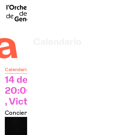
FR
|
EN
|
DE
|
Inicio
desnuda
Calendario
Comprar un billete
Calendario
Información práctica
14 de octubre de 2026 —
20:00 h
Explore
, Victoria Hall
Concierto en el abo
La Gaceta del Concierto
Participación cultural