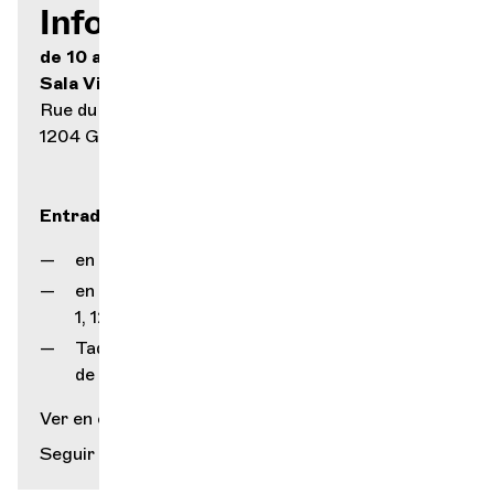
Información práctica
de 10 a 70
Sala Victoria
Rue du Général-Dufour 14
1204 Ginebra
Entradas
en nuestro sitio web
en nuestro mostrador (rue Gourgas
1, 1205 Ginebra)
Taquilla del Service Culturel
de la Ciudad de Ginebra (Grütli)
Ver en el mapa
Seguir leyendo