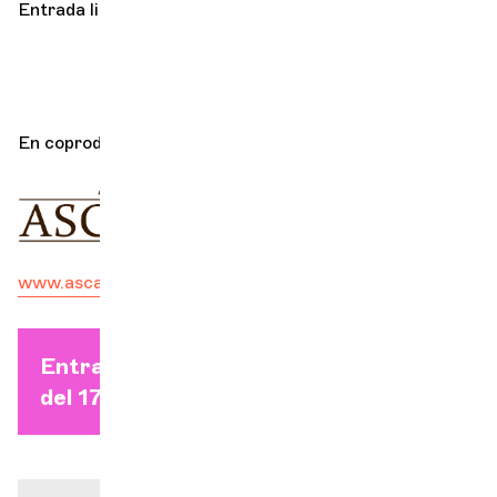
Entrada libre
En coproducción con
www.ascanio-asso.net/la-femme-nue
Entradas individuales a partir
del 17 de agosto