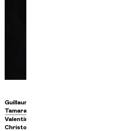
Orquesta y músicos
LA OCG
Espacio Pro
Iniciar sesión
Guillaume Tourniaire
dirección
Tamara Bounazou
soprano
Valentin Thill
tenor
Christophe Mortagne
tenor