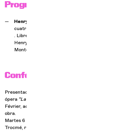
Programa
Henry Février
La Femme nue
, drama lírico en
cuatro actos
. Libreto de Louis Payen, basado en la obra de
Henry Bataille, estrenado en la Ópera de
Montecarlo el 23 de marzo de 1929
Conferencia
Presentación a cargo de Guillaume Tourniaire de la
ópera
*La Femme nue*
y de su compositor, Henry
Février, acompañada de fragmentos musicales de la
obra.
Martes 6 de octubre de 2026 a las 19:30 h, Sala
Trocmé, rue du Jura 2, 1201 Ginebra