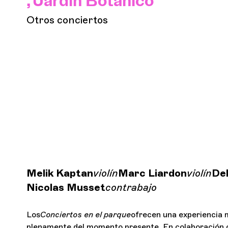
, Jardín Botánico
Otros conciertos
Melik Kaptan
violín
Marc Liardon
violín
Del
Nicolas Musset
contrabajo
Los
Conciertos en el parque
ofrecen una experiencia mu
plenamente del momento presente. En colaboración c