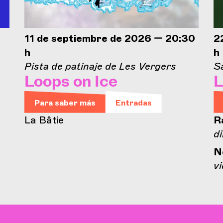
11 de septiembre de 2026 — 20:30
2
h
h
Pista de patinaje de Les Vergers
Sa
Loops on Ice
L
Para saber más
Entradas
La Bâtie
R
d
N
vi