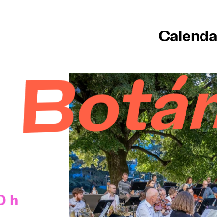
Calenda
 Gine
0 h