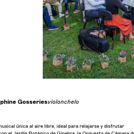
phine Gosseries
violonchelo
sical única al aire libre, ideal para relajarse y disfrutar
on el Jardín Botánico de Ginebra, la Orquesta de Cámara d