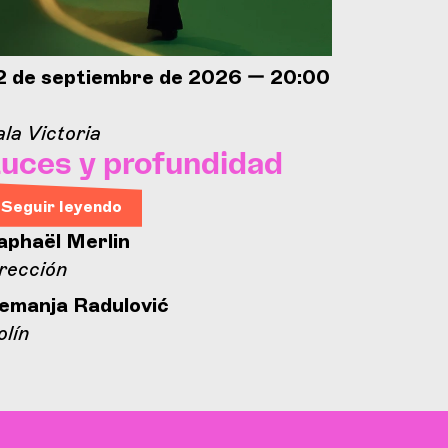
2 de septiembre de 2026 — 20:00
25 de s
h
la Victoria
Concorde
uces y profundidad
Jorna
inaug
Seguir leyendo
Conc
aphaël Merlin
irección
Seguir 
emanja Radulović
Espacio 
olín