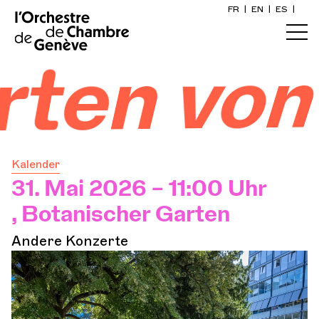
FR
|
EN
|
ES
|
Startseite
von Gen
Kalender
Ein Ticket kaufen
Kalender
Praktische Infos
31. Mai 2026 – 11:00 Uhr
, Botanischer Garten
Erkunden
Andere Konzerte
Die Konzert-Gazette
Kulturelle Teilhabe