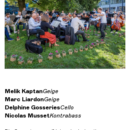
Orchester und Musiker
DIE OCG
Pro-Bereich
Sich anmelden
Melik Kaptan
Geige
Marc Liardon
Geige
Delphine Gosseries
Cello
Nicolas Musset
Kontrabass