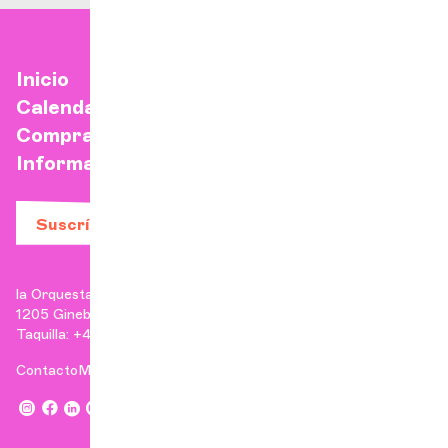
Inicio
Calendario
Comprar una entrada
Información práctica
Suscríbase a nuestro boletín
la Orquesta de Cámara de Ginebra
1205 Ginebra
Taquilla: +41 22 807 17 90 | Administración: +41 22 807 17 96
Contacto
Menciones legales
,
,
,
,