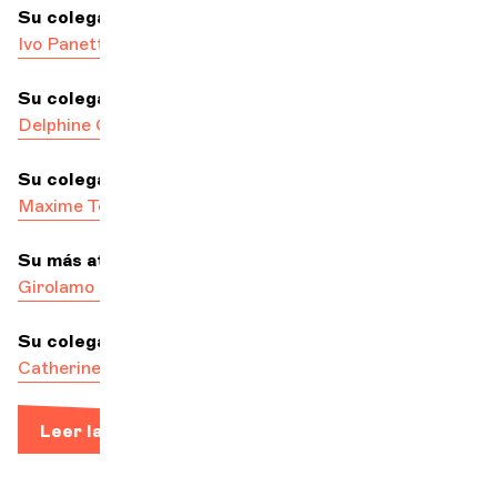
Su colega que mejor baila
Ivo Panetta
Su colega más poético
Delphine Gosseries
Su colega más duro
Maxime Tomba
Su más atento colega
Girolamo Bottiglieri
e
Irene Sanz Centeno
Su colega más atento
Catherine Plattner
Leer la biografía