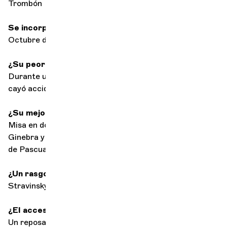
Trombón
Se incorporó a la orquesta en
Octubre de 2016
¿Su peor momento sobre el escenario?
Durante una representación musical y teatral, se me
cayó accidentalmente la corredera del trombón.
¿Su mejor recuerdo de un concierto?
Misa en do de Mozart con
la Orquesta de Cámara de
Ginebra y el Ensemble Vocal de Lausana en el Festival
de Pascua de Aix-en-Provence 2023.
¿Un rasgo orquestal que siempre se le ha resistido?
Stravinsky - El pájaro de fuego
¿El accesorio imprescindible en su caso?
Un reposamanos