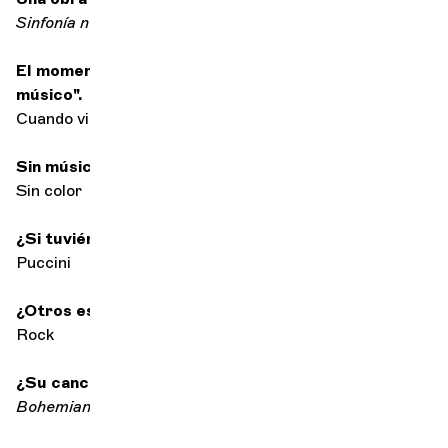
Sinfonía nº 9
de Beethoven
El momento en que te dijiste a ti mismo: "Quiero ser
músico".
Cuando vi un trombón por primera vez
Sin música, la vida sería...
Sin color
¿Si tuviéramos que elegir un solo compositor?
Puccini
¿Otros estilos de música?
Rock
¿Su canción favorita?
Bohemian Rhapsody
de Queen