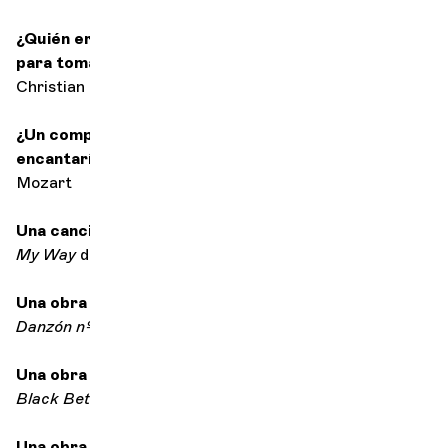
¿Quién era su artista (director o solista) favorito
para tomar una copa después del concierto?
Christian Lindberg
¿Un compositor, pasado o presente, con el que le
encantaría pasar una velada?
Mozart
Una canción consoladora
My Way
de Frank Sinatra
Una obra para seducir
Danzón nº 2
de Arturo Márquez
Una obra para empezar con buen pie
Black Betty
de Ram Jam
Una obra para salvar el mundo