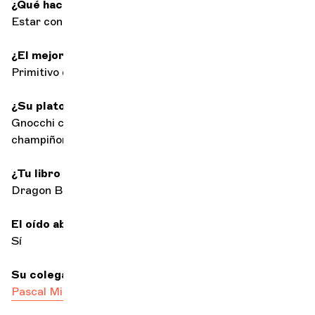
¿Qué hace cuando no está tocando su instrumento?
Estar con la familia, pasear, cocinar
¿El mejor acompañamiento para escuchar música?
Primitivo del Salento
¿Su plato estrella?
Gnocchi con salchicha y gorgonzola (añado
champiñones por si alguien está a dieta)
¿Tu libro de cabecera?
Dragon Ball Z
El oído absoluto
Sí
Su colega más dandy
Pascal Michel