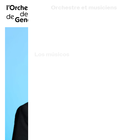
FR
|
EN
|
DE
|
Orchestre et musiciens
Inicio
¿Quiénes somos?
Dirección artística
Calendario
Los músicos
Comprar un billete
Artistas asociados
Información práctica
Premio OCG
Explore
La Gaceta del Concierto
Participación cultural