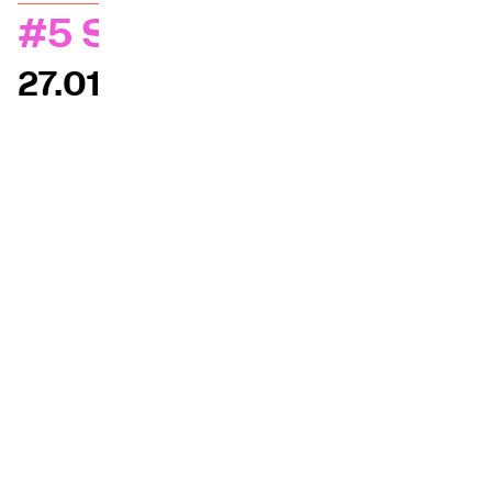
#5 Sèves
Orquesta y músicos
27.01.2025
LA OCG
Espacio Pro
Iniciar sesión