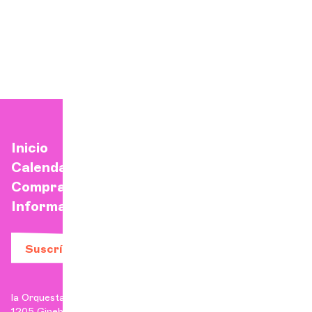
Inicio
Calendario
Comprar una entrada
Información práctica
Suscríbase a nuestro boletín
la Orquesta de Cámara de Ginebra
1205 Ginebra