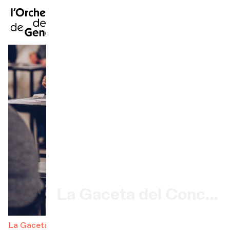
FR
|
EN
|
DE
|
Inicio
Calendario
Comprar un billete
Información práctica
Explore
La Gaceta del Concierto
Participación cultural
La Gaceta del Concierto