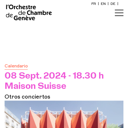
FR
|
EN
|
DE
|
Inicio
Calendario
Comprar un billete
Calendario
Información práctica
08 Sept. 2024 - 18.30 h
Maison Suisse
Explore
Otros conciertos
La Gaceta del Concierto
Participación cultural