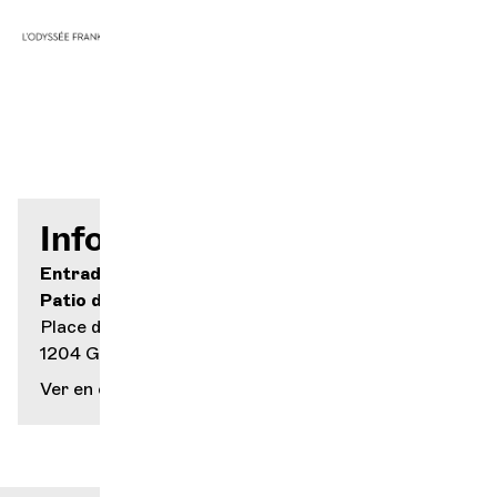
Información práctica
Entrada gratuita
Patio del Palacio de Justicia
Place du Bourg-de-Four 1
1204 Ginebra
Ver en el mapa