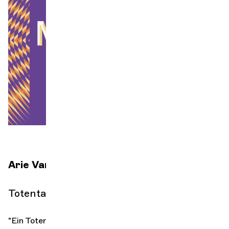
Orquesta y músicos
LA OCG
Espacio Pro
Iniciar sesión
Arie Van Beek
dirección
Totentanz
"Ein
Totentanz
zu
Basel
im
Jahre
1943
"
(
Una danza de