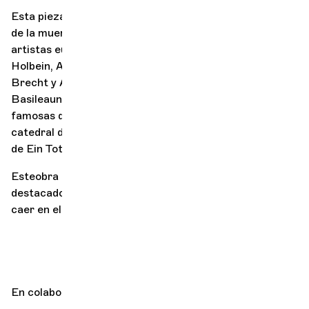
Esta pieza se inscribe en la larga tradición de danzas
de la muerte que han rondado la imaginación de los
XIV
artistas europeos desde el siglo
, entre ellos Hans
Holbein, Alberto Durero, Camille Saint-Saëns, Bertolt
Brecht y Arthur Honegger.
La danza macabra del Gran
Basilea
una de las representaciones pictóricas más
famosas de esta tradición, hizo de la plaza de la
catedral de Basilea el escenario ideal para la creación
de
Ein
Totentanz
zu
Basilea
en
Jahre
1943
.
Este
obra
fue uno de los logros artísticos más
destacados de Suiza durante los años oscuros, antes de
caer en el olvido durante 50 años.
En colaboración con
Odyssée Frank-Martin