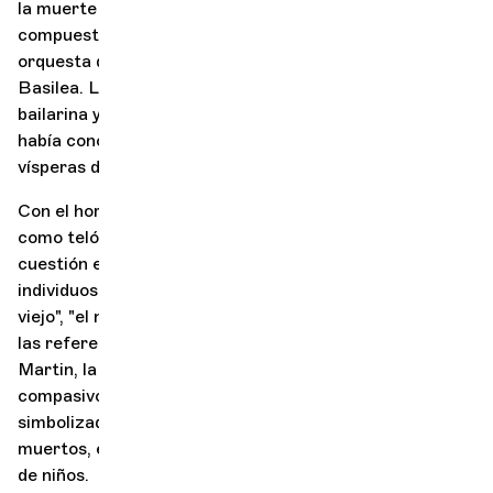
la muerte en Basilea en 1943
) es música de ballet
compuesta por Frank Martin para coro de niños,
orquesta de cuerda, conjunto de jazz y tambores de
Basilea. La idea de la obra partió de su sobrina, la
bailarina y coreógrafa Mariette von
Meyenburg
, que
había conocido a soldados alemanes en 1939, en
vísperas de la Segunda Guerra Mundial.
Con el horror y el exterminio anónimo de la guerra
como telón de fondo, esta composición aborda la
cuestión existencial de nuestra mortalidad como
individuos. Utilizando figuras arquetípicas como "el
viejo", "el niño" y "la joven
mujer
", evita deliberadamente
las referencias contemporáneas o políticas. Para Frank
Martin, la muerte es simplemente un mediador
compasivo y empático entre dos mundos: el nuestro,
simbolizado por el jazz y la percusión, y el de los
muertos, evocado por una orquesta de cuerda y un coro
de niños.