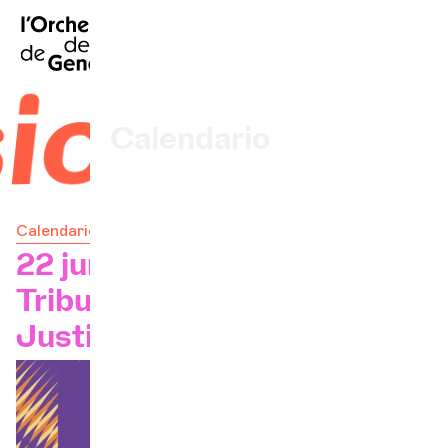
FR
|
EN
|
DE
|
Inicio
ca 2024
Calendario
Comprar un billete
Calendario
Información práctica
22 jun. 2024 - 20.30 h
Tribunal del Palacio de
Explore
Justicia
La Gaceta del Concierto
Participación cultural