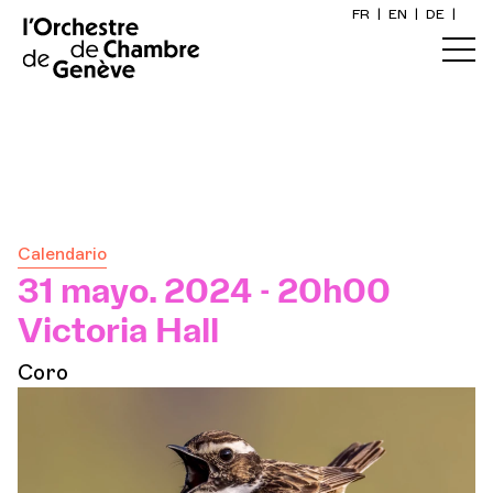
FR
|
EN
|
DE
|
Inicio
Calendario
Comprar un billete
Calendario
Información práctica
31 mayo. 2024 - 20h00
Victoria Hall
Explore
Coro
La Gaceta del Concierto
Participación cultural