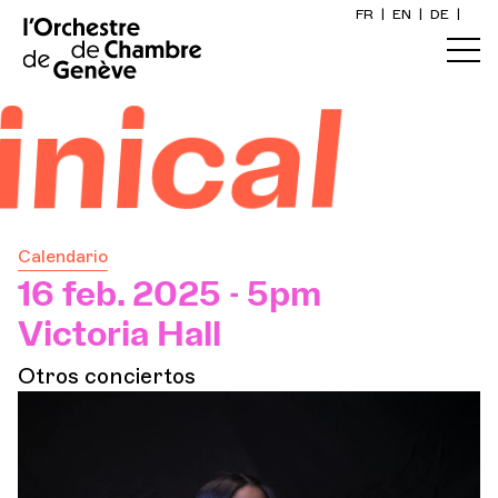
FR
|
EN
|
DE
|
Inicio
ical
Calendario
Comprar un billete
Calendario
Información práctica
16 feb. 2025 - 5pm
Victoria Hall
Explore
Otros conciertos
La Gaceta del Concierto
Participación cultural