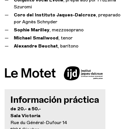
Szuromi
Coro del Instituto Jaques-Dalcroze
, preparado
por Agnès Schnyder
Sophie Marilley
, mezzosoprano
Michael Smallwood
, tenor
Alexandre Beuchat
, barítono
Información práctica
de 20.- a 50.-
Sala Victoria
Rue du Général-Dufour 14