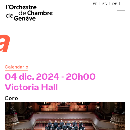
FR
|
EN
|
DE
|
Inicio
nebra
Calendario
Comprar un billete
Calendario
Información práctica
04 dic. 2024 - 20h00
Victoria Hall
Explore
Coro
La Gaceta del Concierto
Participación cultural