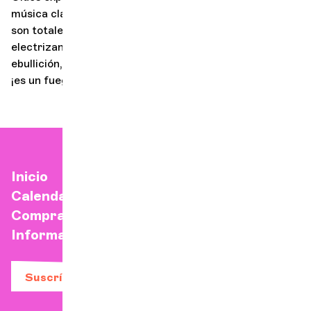
música clásica un atractivo popular. ¡Las experiencias
son totales, concebidas como celebraciones
electrizantes. asH! es una búsqueda constante de
ebullición, una llamada a la acción y a la comprensión:
¡es un fuego creativo lo que lo alimenta!
Inicio
Calendario
Comprar una entrada
Información práctica
Suscríbase a nuestro boletín