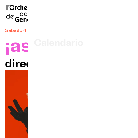
FR
|
EN
|
DE
|
Inicio
Sábado 4 mayo. 2024 - Desbordamiento
¡asH!
Calendario
Comprar un billete
dirección artística
Información práctica
Explore
La Gaceta del Concierto
Participación cultural