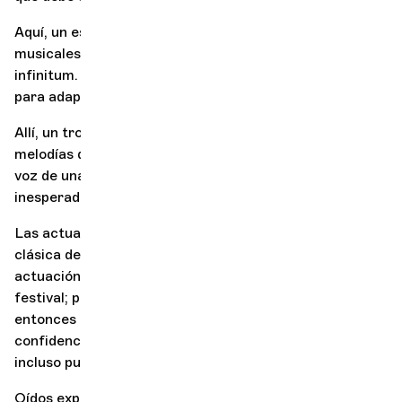
Aquí, un espectáculo invita a deambular por retablos
musicales que ven a un quinteto reconfigurarse ad
infinitum. Recitales y conciertos pueden reinventarse
para adaptarse a otros géneros y
flujos
.
Allí, un trompetista bajo asume el papel de una diva; las
del siglo
melodías de un virtuoso
XVIII se mezclan con la
voz de una leyenda del soul, un encuentro tan
inesperado como divino.
Las actuaciones de asH! también sacan a la música
clásica de lo común. Pueden adoptar la forma de una
actuación única o abarcar toda la duración de un
festival; pueden ocupar teatros, que adquieren
entonces un matiz melómano; pueden anidar en lugares
confidenciales de la ciudad o en plazas de pueblo; e
incluso pueden aficionarse a edificios en desuso.
Oídos experimentados y neófitos se unen, dando a la