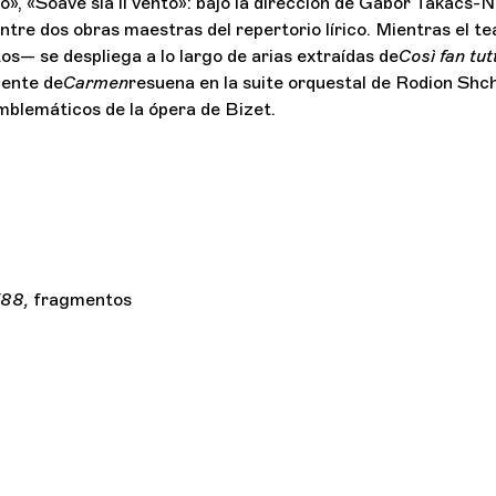
o», «Soave sia il vento»: bajo la dirección de Gábor Takács-N
re dos obras maestras del repertorio lírico. Mientras el te
s— se despliega a lo largo de arias extraídas de
Così fan tut
cente de
Carmen
resuena en la suite orquestal de Rodion Shch
mblemáticos de la ópera de Bizet.
588,
fragmentos