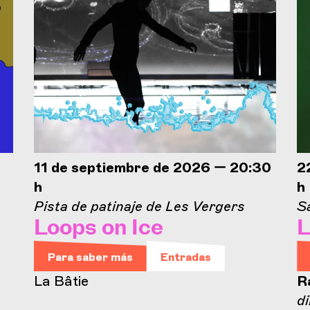
11 de septiembre de 2026 — 20:30
2
h
h
Pista de patinaje de Les Vergers
Sa
Loops on Ice
L
Para saber más
Entradas
La Bâtie
R
d