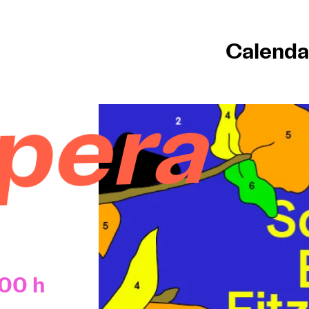
Calenda
pera
:00 h