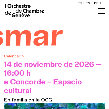
FR
|
EN
|
DE
|
Inicio
mar
Calendario
Comprar un billete
Calendario
Información práctica
14 de noviembre de 2026 —
16:00 h
Explore
e Concorde – Espacio
cultural
La Gaceta del Concierto
En familia en la OCG
Participación cultural