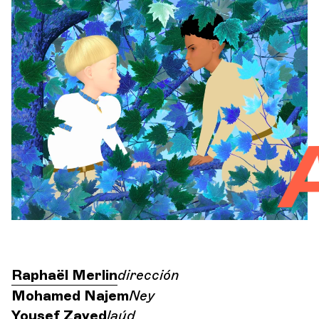
Orquesta y músicos
LA OCG
Espacio Pro
Az
Iniciar sesión
Raphaël Merlin
dirección
Mohamed Najem
Ney
Yousef Zayed
laúd