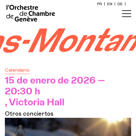
FR
|
EN
|
DE
|
Inicio
s-Monta
Calendario
Comprar un billete
Calendario
Información práctica
15 de enero de 2026 —
20:30 h
Explore
, Victoria Hall
Otros conciertos
La Gaceta del Concierto
Participación cultural