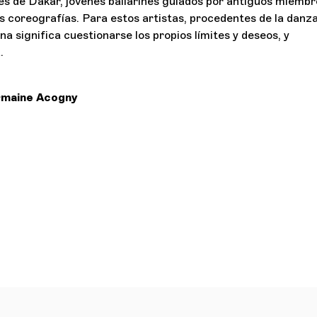
es de Dakar, jóvenes bailarines guiados por antiguos miembr
s coreografías. Para estos artistas, procedentes de la danz
ina significa cuestionarse los propios límites y deseos, y
.
rmaine Acogny