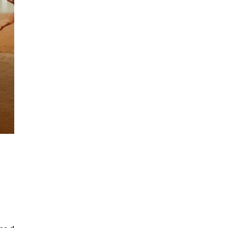
Orquesta y músicos
LA OCG
 baila
Espacio Pro
Iniciar sesión
Entradas individuales a partir
del 18 de agosto