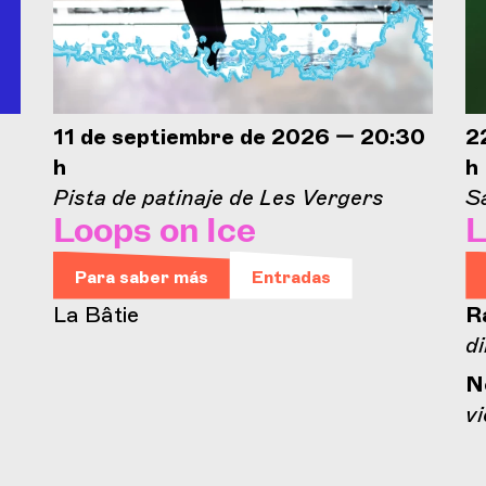
11 de septiembre de 2026 — 20:30
2
h
h
Pista de patinaje de Les Vergers
Sa
Loops on Ice
L
Para saber más
Entradas
La Bâtie
R
d
N
vi