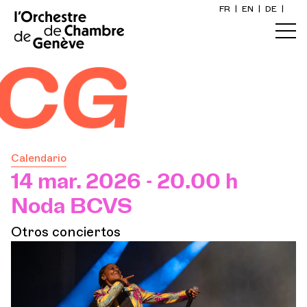
FR
|
EN
|
DE
|
Inicio
G
Calendario
Comprar un billete
Calendario
Información práctica
14 mar. 2026 - 20.00 h
Noda BCVS
Explore
Otros conciertos
La Gaceta del Concierto
Participación cultural