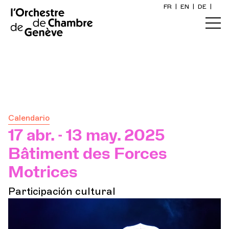
FR
|
EN
|
DE
|
Inicio
ete
Calendario
Comprar un billete
Calendario
Información práctica
17 abr. - 13 may. 2025
Bâtiment des Forces
Explore
Motrices
Participación cultural
La Gaceta del Concierto
Participación cultural