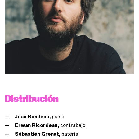
Orquesta y músicos
LA OCG
Espacio Pro
Iniciar sesión
Distribución
Jean Rondeau,
piano
Erwan Ricordeau,
contrabajo
Sébastien Grenat,
batería