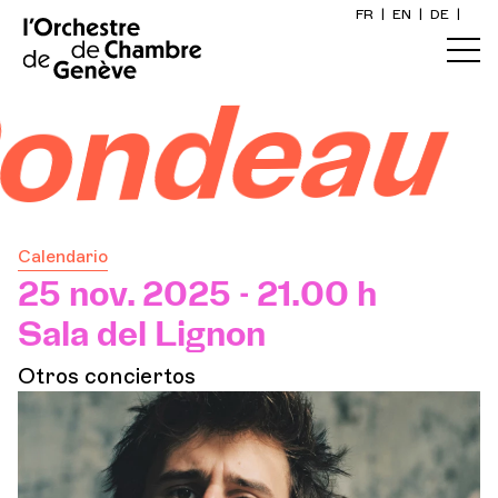
FR
|
EN
|
DE
|
Inicio
ondeau
Calendario
Comprar un billete
Calendario
Información práctica
25 nov. 2025 - 21.00 h
Sala del Lignon
Explore
Otros conciertos
La Gaceta del Concierto
Participación cultural