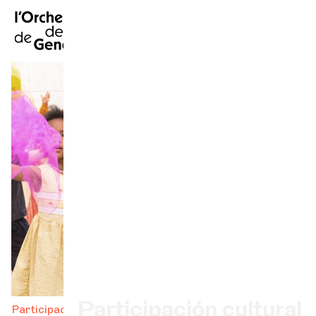
FR
|
EN
|
DE
|
Inicio
Calendario
Comprar un billete
Información práctica
Explore
La Gaceta del Concierto
Participación cultural
Participación cultural