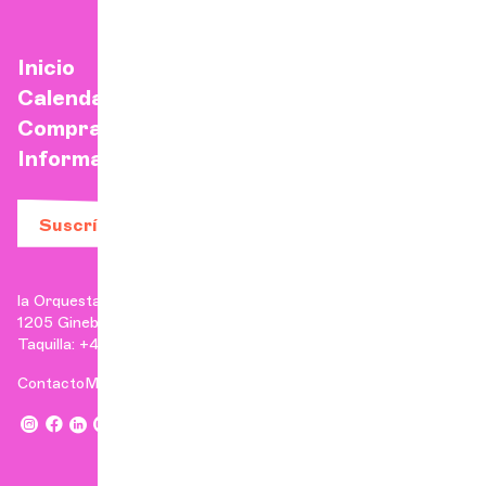
Inicio
Calendario
Comprar una entrada
Información práctica
Suscríbase a nuestro boletín
la Orquesta de Cámara de Ginebra
1205 Ginebra
Taquilla: +41 22 807 17 90 | Administración: +41 22 807 17 96
Contacto
Menciones legales
,
,
,
,