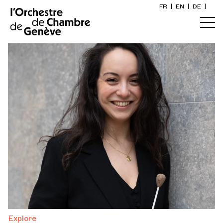
FR
|
EN
|
DE
|
Inicio
Calendario
Comprar un billete
Información práctica
Explore
La Gaceta del Concierto
Participación cultural
Explore