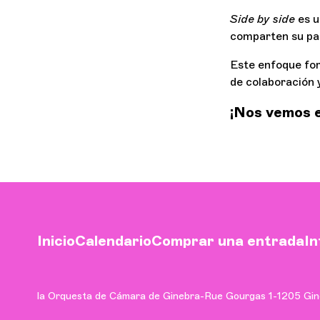
Side by side
es u
comparten su pas
Este enfoque fom
de colaboración 
¡Nos vemos e
Inicio
Calendario
Comprar una entrada
In
la Orquesta de Cámara de Ginebra
-
Rue Gourgas 1
-
1205 Gin