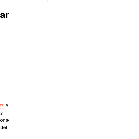
ante no es el destino, sino
Orquesta y músicos
LA OCG
Espacio Pro
Iniciar sesión
ra
y la Orquesta
 y
onservatorio son
del año, con la