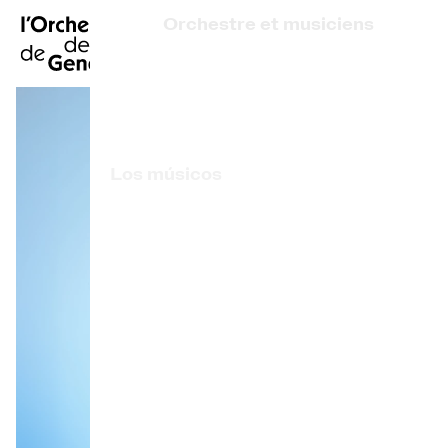
FR
|
EN
|
DE
|
Orchestre et musiciens
Inicio
¿Quiénes somos?
Dirección artística
Calendario
Los músicos
Comprar un billete
Artistas asociados
Información práctica
Premio OCG
Explore
La Gaceta del Concierto
Participación cultural