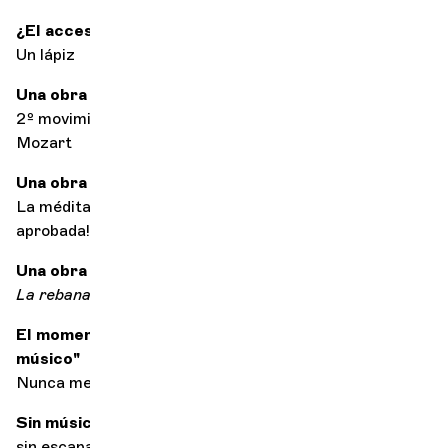
¿El accesorio imprescindible en su caso?
Un lápiz
Una obra de consolación
2º movimiento del
Concierto para piano nº 23
de
Mozart
Una obra para seducir
La méditation de Thaïs de Massenet (¡probada y
aprobada!)
Una obra para empezar con buen pie
La rebanada de mantequilla
de Mozart
El momento en que se dijo a sí mismo: "Quiero ser
músico"
Nunca me hice esa pregunta.
Sin música, la vida sería...
sin escapatoria