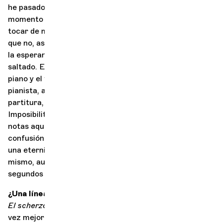
he pasado dos páginas a la vez! A esto le sigue un
momento en el que me pregunto si estoy intentando
tocar de memoria las dos páginas anteriores, me digo
que no, así que esta vez paso la página hacia atrás, con
la esperanza de compensar las pocas notas que me he
saltado. Excepto que se trata de un pasaje en el que el
piano y el violín se responden muy rápidamente, y el
pianista, al ver que me estaba peleando con mi
partitura, toca mi parte mientras me espera.
Imposibilitado de alcanzar mi voz, intenté algunas
notas aquí y allá, pero cada vez se quedaban cortas. La
confusión y la soledad del momento parecieron durar
una eternidad hasta que volví a encontrarme a mí
mismo, aunque para el público sólo fueron unos
segundos extraños.
¿Una línea orquestal que siempre se le ha resistido
?
El scherzo
de la 2ª sinfonía de Schumann, ¡pero cada
vez mejor!