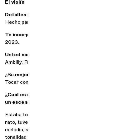
El violín
Detalles de la factura
Hecho para mí en 2011 por Olivier Loup, Lausana
Te incorporaste a la orquesta en septiembre
de
2023
.
Usted nació en
Ambilly, Francia
¿Su
mejor recuerdo de un concierto?
Tocar con Alexandre Dubach
¿Cuál es su peor recuerdo de una actuación sobre
un escenario?
Estaba tocando una sonata para piano. Al cabo de un
rato, tuve que pasar una página y continuar con la
melodía, sólo que de repente me oí tocando en una
tonalidad distinta a la del piano. ¡Me doy cuenta de que