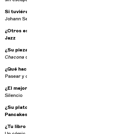
Si tuviéramos que elegir a un solo compositor...
Johann Sebastian Bach
¿Otros estilos de música
?
Jazz
¿Su pieza favorita?
Chacona
de Bach
para violín
solo
¿Qué hace cuando no está tocando su instrumento?
Pasear y cocinar
¿El mejor acompañamiento para escuchar música?
Silencio
¿Su plato estrella
?
Pancakes
¿Tu libro de cabecera?
Un cómic de Geluck Le Chat