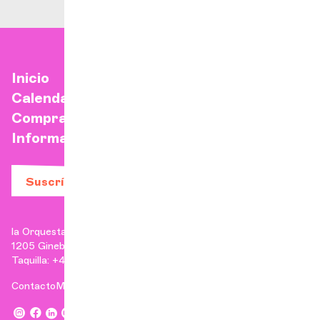
Inicio
Calendario
Comprar una entrada
Información práctica
Suscríbase a nuestro boletín
la Orquesta de Cámara de Ginebra
1205 Ginebra
Taquilla: +41 22 807 17 90 | Administración: +41 22 807 17 96
Contacto
Menciones legales