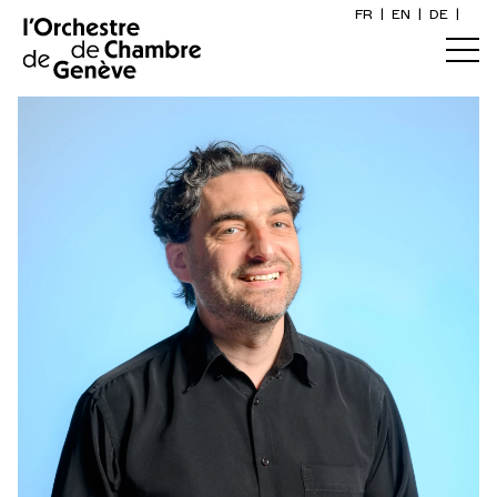
FR
|
EN
|
DE
|
Orchestre et musiciens
Inicio
¿Quiénes somos?
Dirección artística
Calendario
Los músicos
Comprar un billete
Artistas asociados
Información práctica
Premio OCG
Explore
La Gaceta del Concierto
Participación cultural