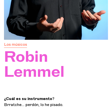
Orquesta y músicos
LA OCG
Espacio Pro
Los músicos
Robin
Iniciar sesión
Lemmel
¿Cuál es su instrumento
?
Brratche... perdón, lo he pisado.