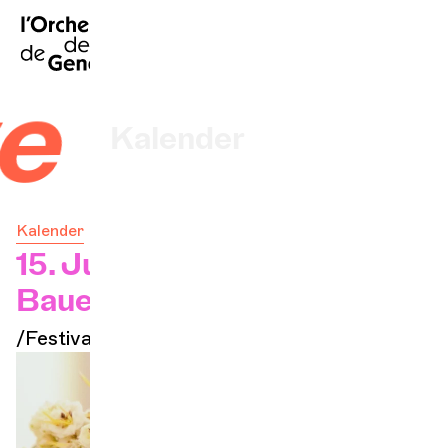
FR
|
EN
|
ES
|
Startseite
rive #2
Kalender
Ein Ticket kaufen
Kalender
Praktische Infos
15. Juli 2025 — 20:30 Uhr
Bauernhof Saint-Maurice
Erkunden
/Festival
Die Konzert-Gazette
Kulturelle Teilhabe