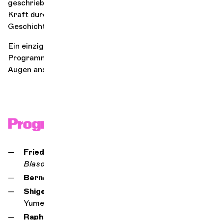
geschrieben oder einfach von seiner beschwörenden
Kraft durchdrungen, jedes Werk erzählt eine
Geschichte.
Ein einzigartiges, mutiges und zutiefst sinnliches
Programm – wie ein Film, den Sie mit geschlossenen
Augen ansehen.
Programm
Friedrich Gulda,
Konzert für Cello und
Blasorchester
Bernard Herrmann,
Hitchcocks
Psycho
Shigeru Umebayashi,
In The Mood For Love,
Yumejis Thema
Raphael Merlin,
„Misirlou“, Tarantinos Pulp Fiction