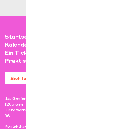
Startseite
Kalender
Ein Ticket kaufen
Praktische Infos
Sich für den Newsletter anmelden
das Genfer Kammerorchester
1205 Genf
Ticketverkauf: +41 22 807 17 90 | Verwaltung: +41 22 807 17
96
Kontakt
Rechtliche Hinweise