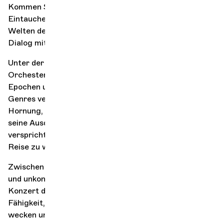
Kommen Sie und erleben Sie mit uns ein musikalisches
Eintauchen am Rande der großen Leinwand, wo die
Welten des Kinos und der Musik in einem lebendigen
Dialog miteinander verschmelzen.
Unter der Leitung von Raphaël Merlin präsentiert das
Orchester ein Programm, das Ästhetik verbindet,
Epochen umspannt und die Grenzen zwischen den
Genres verwischt. An der Seite von Maximilian
Hornung, einem außergewöhnlichen Cellisten, der für
seine Ausdruckskraft und Sensibilität bekannt ist,
verspricht dieser Abend eine wahrhaft emotionale
Reise zu werden.
Zwischen Hommagen an die großen Figuren des Kinos
und unkonventionellen Augenzwinkern erkundet dieses
Konzert die erzählerische Kraft der Musik, ihre
Fähigkeit, Bilder hervorzurufen, Erinnerungen zu
wecken und die Fantasie anzuregen. Ob für den Film