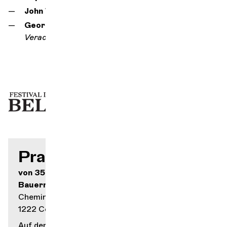
John Williams,
Schindlers Liste
Georges Delerue,
Camilles Thema,
Godards
Verachtung
Praktische Infos
von 35.- bis 80.-
Bauernhof von Saint-Maurice
Chemin de la Dame 67
1222 Collonge-Bellerive
Auf der Karte anzeigen