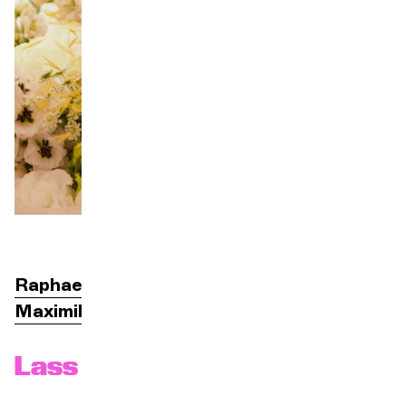
Orchester und Musiker
DIE OCG
Pro-Bereich
Sich anmelden
Raphael Merlin
Richtung
Maximilian Hornung
Cello
Lass uns ins Kino gehen!