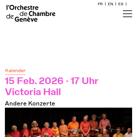
FR
|
EN
|
ES
|
Startseite
ert
Kalender
Ein Ticket kaufen
Kalender
Praktische Infos
15 Feb. 2026 - 17 Uhr
Victoria Hall
Erkunden
Andere Konzerte
Die Konzert-Gazette
Kulturelle Teilhabe