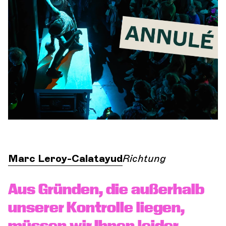
Orchester und Musiker
DIE OCG
Pro-Bereich
Sich anmelden
Marc Leroy-Calatayud
Richtung
Aus Gründen, die außerhalb
unserer Kontrolle liegen,
müssen wir Ihnen leider