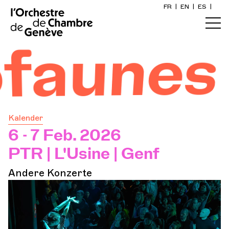
FR
|
EN
|
ES
|
Startseite
nes #3
Kalender
Ein Ticket kaufen
Kalender
Praktische Infos
6 - 7 Feb. 2026
PTR | L'Usine | Genf
Erkunden
Andere Konzerte
Die Konzert-Gazette
Kulturelle Teilhabe