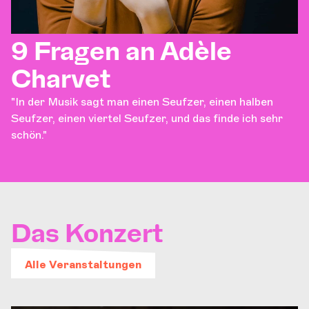
9 Fragen an Adèle
Charvet
"In der Musik sagt man einen Seufzer, einen halben
Seufzer, einen viertel Seufzer, und das finde ich sehr
schön."
Das Konzert
Alle Veranstaltungen