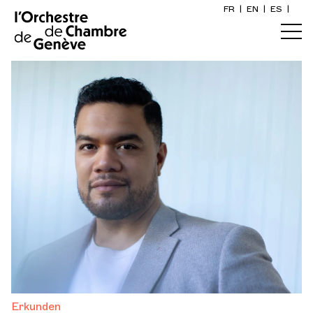
FR
|
EN
|
ES
|
Startseite
Kalender
Ein Ticket kaufen
Praktische Infos
Erkunden
Die Konzert-Gazette
Kulturelle Teilhabe
Erkunden