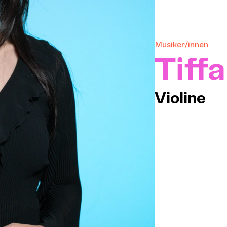
Musiker/innen
DIE
Tiff
Pro-
Violine
Sich