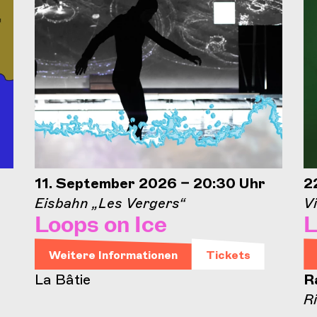
11. September 2026 – 20:30 Uhr
2
Eisbahn „Les Vergers“
Vi
Loops on Ice
L
Weitere Informationen
Tickets
La Bâtie
R
R