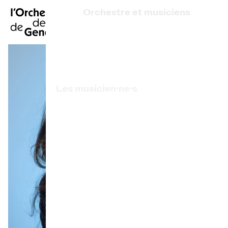
EN
|
DE
|
ES
|
Orchestre et musiciens
Accueil
Qui sommes-nous ?
Direction artistique
Calendrier
Les musicien·ne·s
Acheter un billet
Artistes associé·e·s
Infos pratiques
Prix de l'OCG
Explorer
La Gazette du concert
Participation culturelle