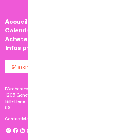
Accueil
Calendrier
Acheter un billet
Infos pratiques
S’inscrire à la newsletter
l’Orchestre de Chambre de Genève
1205 Genève
Billetterie : +41 22 807 17 90 | Administration : +41 22 807 17
96
Contact
Mentions légales