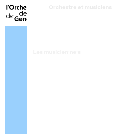
EN
|
DE
|
ES
|
Orchestre et musiciens
Accueil
Qui sommes-nous ?
Direction artistique
Calendrier
Les musicien·ne·s
Acheter un billet
Artistes associé·e·s
Infos pratiques
Prix de l'OCG
Explorer
La Gazette du concert
Participation culturelle