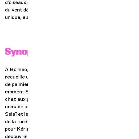
d’oiseaux s’ajouteront aux gazouillis, clapotis et souffle
du vent déjà enregistrés. Moment familial, envoûtant,
unique, aux côtés des orangs-outans en péril.
Synopsis
À Bornéo, à la lisière de la grande forêt tropicale, Kéria
recueille un bébé orang-outan trouvé dans la plantation
de palmiers à huile où travaille son père. Au même
moment Selaï, son jeune cousin, vient trouver refuge
chez eux pour échapper au conflit qui oppose sa famille
nomade aux compagnies forestières. Ensemble, Kéria,
Selaï et le bébé singe vont lutter contre la destruction
de la forêt ancestrale, plus que jamais menacée. Mais
pour Kéria, ce combat sera aussi l’occasion de
découvrir la vérité sur ses origines.