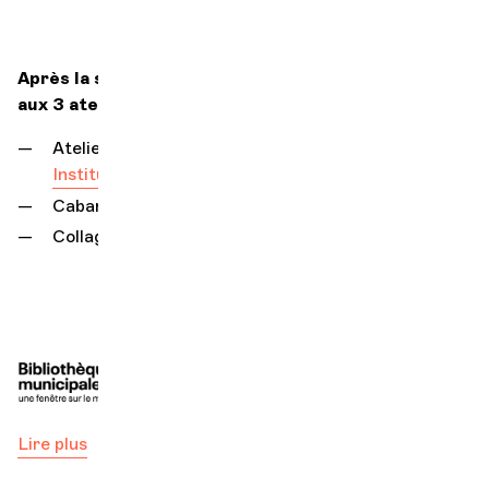
Après la séance de 16h, participez gratuitement
aux 3 ateliers :
Atelier rythmique en famille avec l’
Institut Jaques-Dalcroze (IJD)
Cabane à rêves
Collage surréaliste
Lire plus