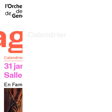
EN
|
DE
|
ES
|
Accueil
ges
Calendrier
Acheter un billet
Calendrier
Infos pratiques
31 janv. 2026
Salle Frank-Martin
Explorer
En Famille à l'OCG/Samedis magiques
La Gazette du concert
Participation culturelle