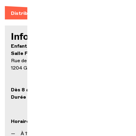
Distribution
Infos pratiques
Enfant 5.- (- de 12 ans) / Adulte 20.-
Salle Frank-Martin
Rue de la Vallée 3
1204 Genève
Dès 8 ans
Durée : 1h20
Horaires
À 11h et à 16h