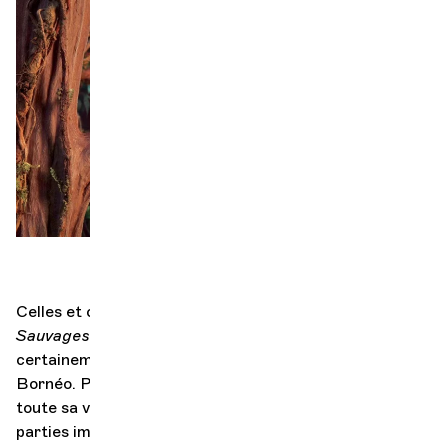
Orchestre et musiciens
L'OCG
S
Espace Pro
Se connecter
Celles et ceux qui ont déjà vu le film d’animation
Sauvages
du Valaisan Claude Barras se souviennent
certainement des bruits mélodieux de la forêt de
Bornéo. Pour donner à cette immersion forestière
toute sa véracité, à la manière du cinéma muet, des
parties improvisées de percussions et de chanteurs