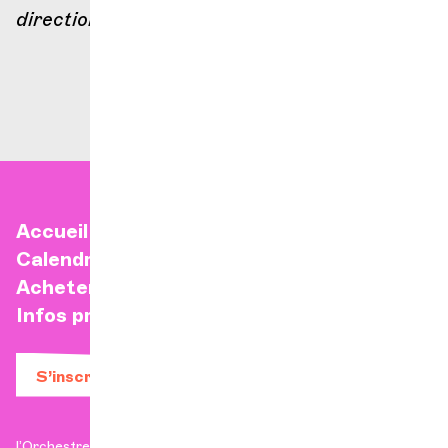
direction
Accueil
Calendrier
Acheter un billet
Infos pratiques
S’inscrire à la newsletter
l’Orchestre de Chambre de Genève