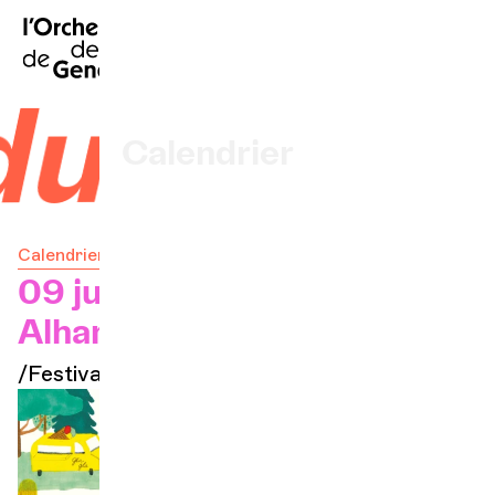
EN
|
DE
|
ES
|
Accueil
u monde
Calendrier
Acheter un billet
Calendrier
Infos pratiques
09 juin 2025 — 17h
Alhambra
Explorer
/Festival
La Gazette du concert
Participation culturelle