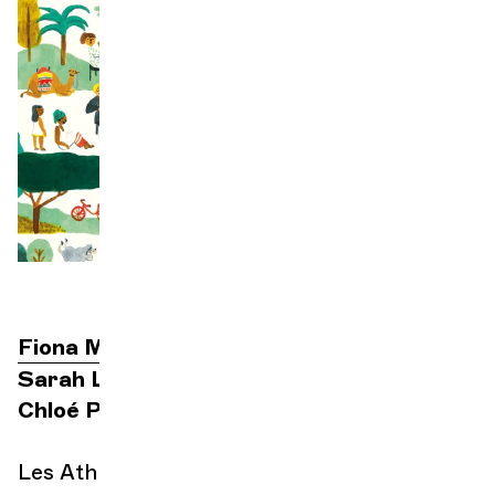
Orchestre et musiciens
L'OCG
Espace Pro
Se connecter
Fiona Monbet
direction
Sarah Le Picard
comédienne
Chloé Perarnau
illustratrice
Les Athénéennes – Concert illustré