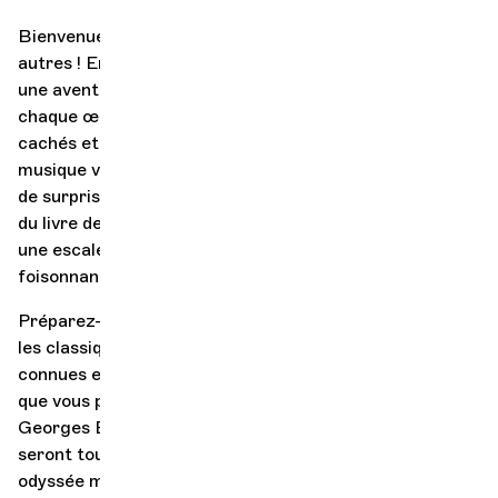
Bienvenue à bord de ce voyage musical pas comme les
autres ! En cet instant, l’orchestre vous embarque pour
une aventure sonore aux quatre coins du globe où
chaque œuvre raconte une histoire. Entre trésors
cachés et découvertes du monde de l’orchestre, la
musique vous fait vivre une aventure pétillante et pleine
de surprises. Comme dans les magnifiques illustrations
du livre de Chloé Perarnau, chaque passage musical est
une escale, une fenêtre ouverte sur un univers
foisonnant de couleurs et de détails.
Préparez-vous à une exploration haute en couleur où
les classiques côtoient des musiques un peu moins
connues et où chaque instrument joue le rôle d’un guide
que vous pourrez suivre tout au long du concert.
Georges Bizet, Francis Poulenc, Vaughan Williams… ils
seront tous là pour vous faire vibrer au rythme de cette
odyssée musicale unique. Lors de ce concert, vous