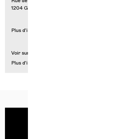
Rue de la Rôtisserie 10
1204 Genève
Plus d'infos sur
lesatheneennes.ch
Voir sur la carte
Plus d'infos