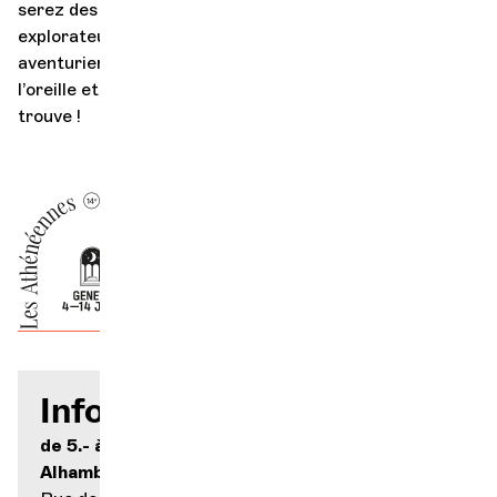
serez des globe-trotters de l’orchestre, des
explorateurs des différents instruments, des
aventuriers du son! Alors, ouvrez grand les yeux, tendez
l’oreille et laissez-vous porter: l’orchestre cherche… et
trouve !
Infos pratiques
de 5.- à 20.-
Alhambra