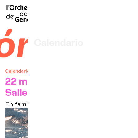
FR
|
EN
|
DE
|
Inicio
ica
Calendario
Comprar un billete
Calendario
Información práctica
22 mar. 2025
Salle Frank-Martin
Explore
En familia en la OCG/Sábados mágicos
La Gaceta del Concierto
Participación cultural