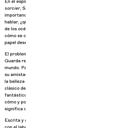
En el espíritu del programa de televisión
C'est pas
sorcier
, Sabine Quindou y su tortuga marina revelan la
importancia vital del agua y los océanos. Si pudiera
hablar, ¿qué diría esta tortuga sobre su vida en el fondo
de los océanos? ¿Sabe cuándo llegó el agua a la Tierra,
cómo se convirtió el océano en la cuna de la vida y qué
papel desempeña hoy en la regulación del clima?
El problema es que Lady Tortuga está enfadada.
Guarda rencor a los humanos que contaminan su
mundo. Para convencerla de que testifique, y ganarse
su amistad, hará falta todo el talento de una orquesta y
la belleza de las piezas más famosas del repertorio
clásico dedicadas al mar. Un encuentro único y
fantástico entre Música y Ciencia para comprender
cómo y por qué cuidar de nosotros mismos también
significa cuidar del océano...
Escrita y dirigida por Sabine Quindou, en colaboración
con el laboratorio CNRS Borea (biología submarina),