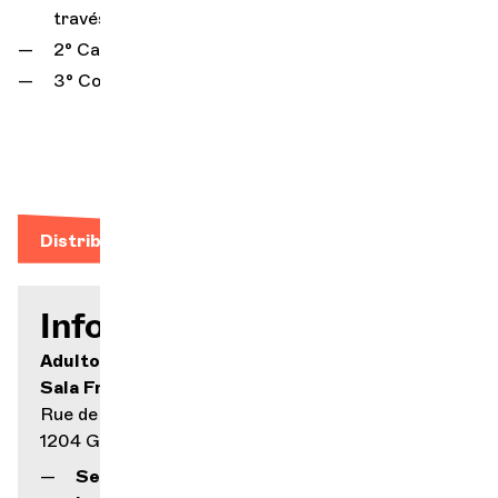
través del cuerpo
2° Cabane à rêves
3° Collage surrealista
Distribución
Información práctica
Adultos 20.00 / Niños > 12 años: 5.00
Sala Frank-Martin
Rue de la Vallée 3
1204 Ginebra
Sesión a las 11.00 y a las 16.00