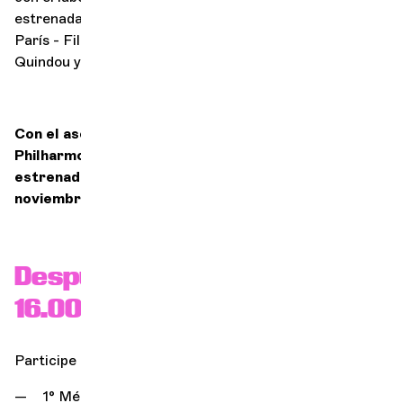
estrenada en noviembre de 2023 por la Orquesta de
París - Filarmónica de París, interpretada por Sabine
Quindou y Françoise Carrière en el papel de la Tortuga.
Con el asesoramiento de la Orquesta de París-
Philharmonie para la reposición de este programa,
estrenado en la Philharmonie de París el 7 de
noviembre de 2023.
Después de la sesión de las
16.00 horas
Participe en 3 talleres:
1° Método O Passo, o cómo entender la música a