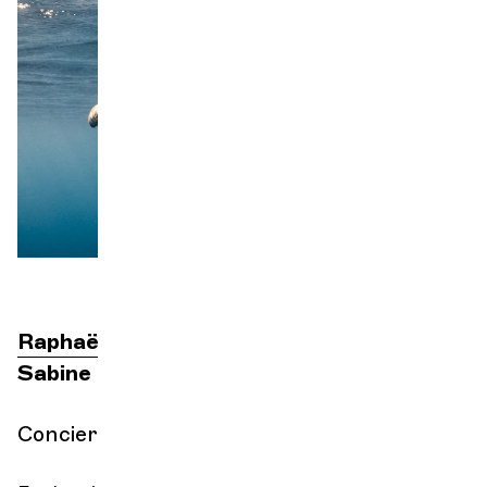
Orquesta y músicos
LA OCG
C
Espacio Pro
Iniciar sesión
Raphaël Merlin
dirección
Sabine Quindou
recitando
Concierto en imágenes