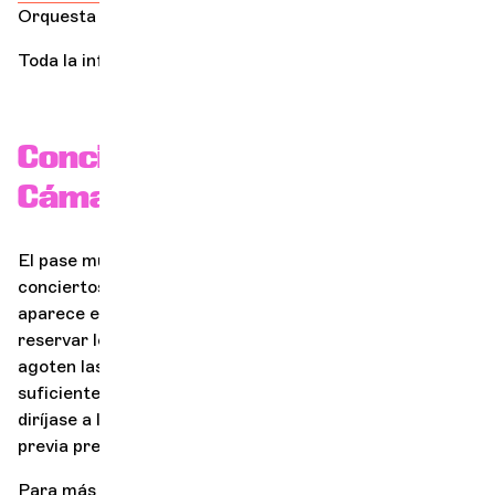
Orquesta de Cámara de Ginebra.
Toda la información en
www.music-pass.ch
Conciertos de la Orquesta de
Cámara de Ginebra
El pase musical sólo es válido para determinados
conciertos. Compruebe que la palabra "music pass"
aparece en la página del concierto. No es posible
reservar localidades con antelación. Mientras no se
agoten las entradas para el concierto, habrá
suficientes localidades disponibles. El día del concierto,
diríjase a la taquilla, donde le entregarán una entrada
previa presentación de su pase musical.
Para más información: