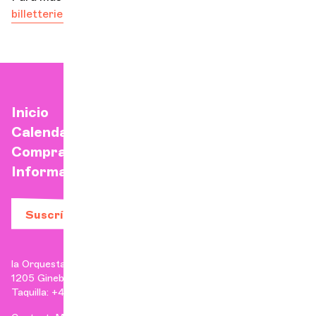
billetterie@locg.ch
/ T. +41 (0) 22 807 17 90
Inicio
Calendario
Comprar una entrada
Información práctica
Suscríbase a nuestro boletín
la Orquesta de Cámara de Ginebra
1205 Ginebra
Taquilla: +41 22 807 17 90 | Administración: +41 22 807 17 96