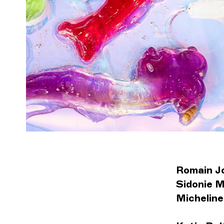
Romain J
Sidonie 
Michelin