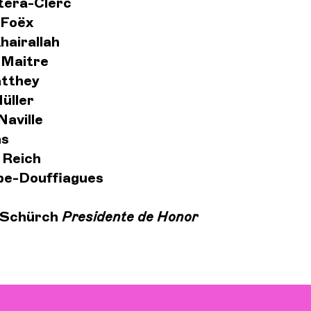
tera-Clerc
 Foëx
hairallah
 Maitre
atthey
Müller
Naville
ns
 Reich
pe-Douffiagues
 Schürch
Presidente de Honor