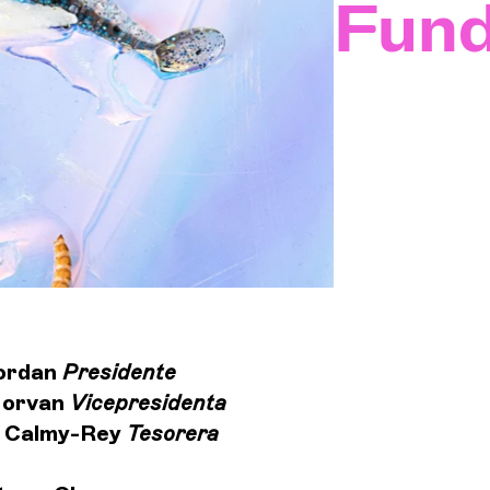
Fund
Orqu
LA 
Espa
Inici
ordan
Presidente
Morvan
Vicepresidenta
e Calmy-Rey
Tesorera