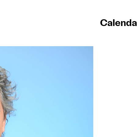
Calenda
Inici
Cale
Compr
Infor
Expl
La G
Parti