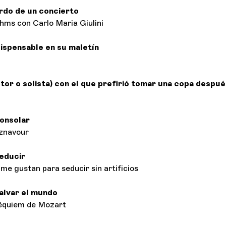
rdo de un concierto
hms con Carlo Maria Giulini
dispensable en su maletín
ector o solista) con el que prefirió tomar una copa despu
consolar
znavour
educir
me gustan para seducir sin artificios
alvar el mundo
équiem de Mozart