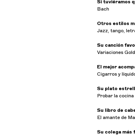
Si tuviéramos q
Bach
Otros estilos m
Jazz, tango, let
Su canción favo
Variaciones Gol
El mejor acomp
Cigarros y líqui
Su
plato estrel
Probar la cocina 
Su libro de cab
El amante de Ma
Su colega más f