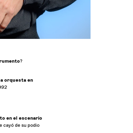
trumento
?
la orquesta en
992
o en el escenario
e cayó de su podio