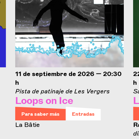
11 de septiembre de 2026 — 20:30
2
h
h
Pista de patinaje de Les Vergers
Sa
Loops on Ice
L
Para saber más
Entradas
La Bâtie
R
d