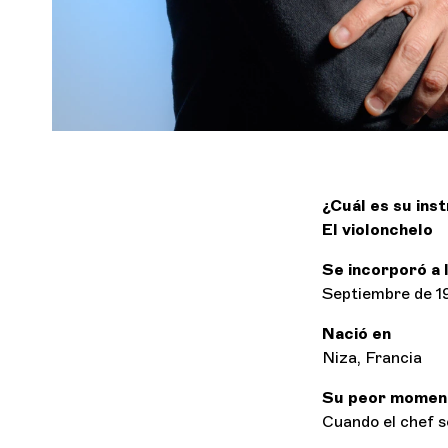
¿Cuál es su ins
El violonchelo
Se incorporó a 
Septiembre de 1
Nació en
Niza, Francia
Su peor moment
Cuando el chef s