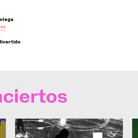
colega
ies
ivertido
ciertos