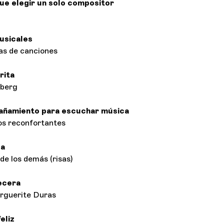
ue elegir un solo compositor
usicales
ras de canciones
rita
dberg
añamiento para escuchar música
dos reconfortantes
la
de los demás (risas)
ecera
rguerite Duras
eliz