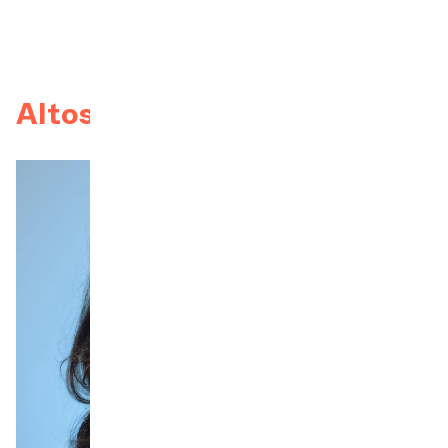
Violine
Altos