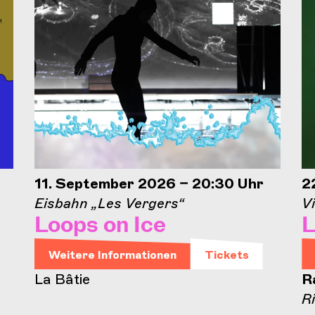
11. September 2026 – 20:30 Uhr
2
Eisbahn „Les Vergers“
Vi
Loops on Ice
L
Weitere Informationen
Tickets
La Bâtie
R
R