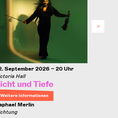
2. September 2026 – 20 Uhr
25. Sep
ctoria Hall
Concorde
icht und Tiefe
Eröff
Conc
Weitere Informationen
aphael Merlin
Weitere
ichtung
Concord