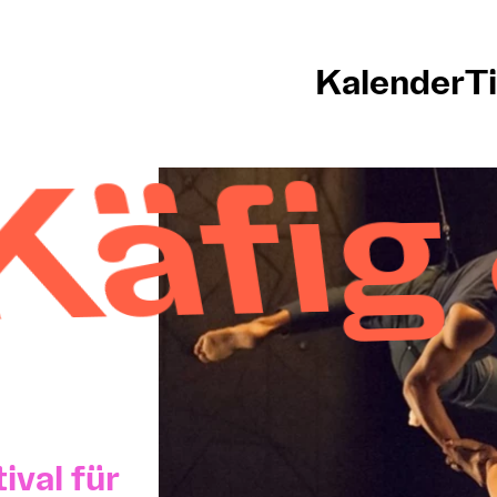
Kalender
T
as OC
ival für