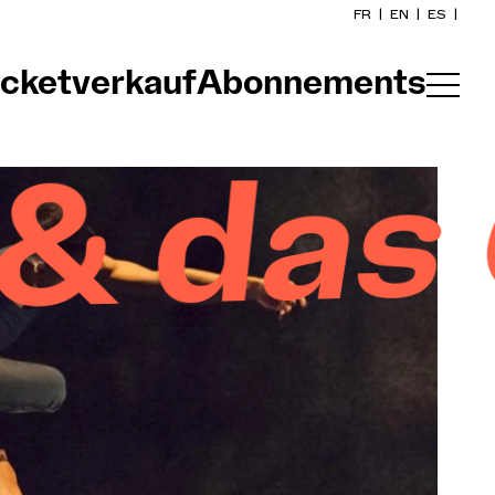
FR
|
EN
|
ES
|
icketverkauf
Abonnements
Startseite
Kalender
G
Ein Ticket kaufen
Praktische Infos
Erkunden
Die Konzert-Gazette
Kulturelle Teilhabe