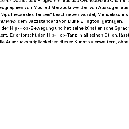
nzert? Das ist das Programm, das das Orchestre de Chambr
reographien von Mourad Merzouki werden von Auszügen aus
s "Apotheose des Tanzes" beschrieben wurde), Mendelssohns
Caravan
, dem Jazzstandard von Duke Ellington, getragen.
ur der Hip-Hop-Bewegung und hat seine künstlerische Sprac
rt. Er erforscht den Hip-Hop-Tanz in all seinen Stilen, läss
die Ausdrucksmöglichkeiten dieser Kunst zu erweitern, ohne