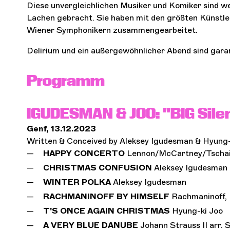
Diese unvergleichlichen Musiker und Komiker sind w
Lachen gebracht. Sie haben mit den größten Künstl
Wiener Symphonikern zusammengearbeitet.
Delirium und ein außergewöhnlicher Abend sind gara
Programm
IGUDESMAN & JOO: "
BIG Sile
Genf, 13.12.2023
Written & Conceived by Aleksey Igudesman & Hyung-
HAPPY CONCERTO
Lennon/McCartney/Tschai
CHRISTMAS CONFUSION
Aleksey Igudesman
WINTER POLKA
Aleksey Igudesman
RACHMANINO
FF
BY HIMSELF
Rachmaninoff
,
T'S ONCE AGAIN CHRISTMAS
Hyung-ki Joo
A VERY BLUE DANUBE
Johann Strauss II arr.