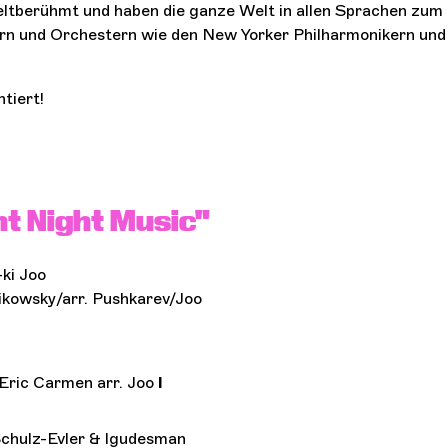
eltberühmt und haben die ganze Welt in allen Sprachen zum
ern und Orchestern wie den New Yorker Philharmonikern und
ntiert!
nt Night Music
"
ki Joo
kowsky/arr. Pushkarev/Joo
 Eric Carmen arr. Joo
I
 Schulz-Evler & Igudesman