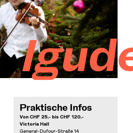
Orchester und Musiker
DIE OCG
man &
Pro-Bereich
Sich anmelden
Praktische Infos
Von CHF 25.- bis CHF 120.-
Victoria Hall
General-Dufour-Straße 14