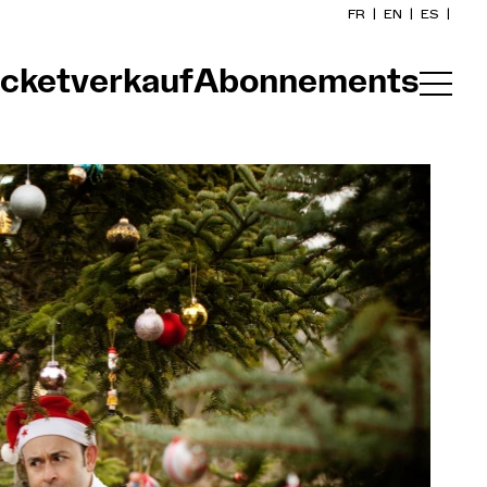
FR
|
EN
|
ES
|
icketverkauf
Abonnements
Startseite
Kalender
Ein Ticket kaufen
Praktische Infos
Erkunden
Die Konzert-Gazette
Kulturelle Teilhabe