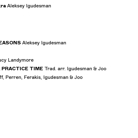
tra
Aleksey Igudesman
 SEASONS
Aleksey Igudesman
ucy Landymore
k
PRACTICE TIME
Trad. arr. Igudesman & Joo
, Perren, Ferakis, Igudesman & Joo