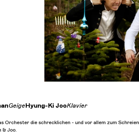
gudes
man
Geige
Hyung-Ki Joo
Klavier
as Orchester die schrecklichen - und vor allem zum Schreien
 & Joo.