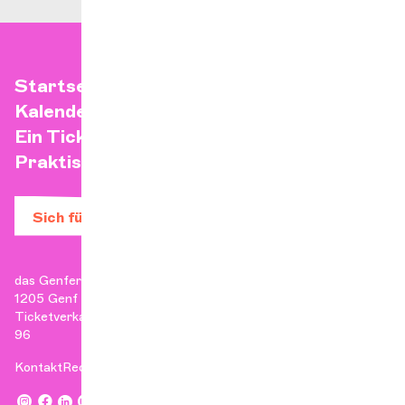
Startseite
Kalender
Ein Ticket kaufen
Praktische Infos
Sich für den Newsletter anmelden
das Genfer Kammerorchester
1205 Genf
Ticketverkauf: +41 22 807 17 90 | Verwaltung: +41 22 807 17
96
Kontakt
Rechtliche Hinweise