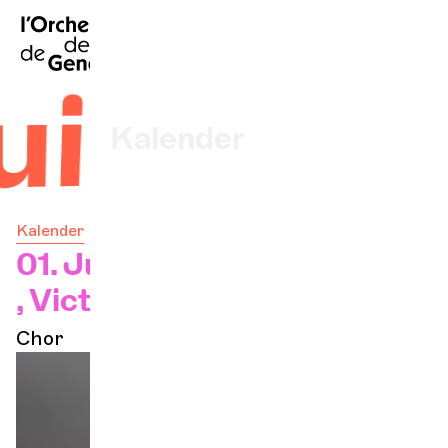
FR
|
EN
|
ES
|
Startseite
uiem
Kalender
Ein Ticket kaufen
Kalender
Praktische Infos
01. Juni 2027 – 18:00 Uhr
, Victoria Hall
Erkunden
Chor
Die Konzert-Gazette
Kulturelle Teilhabe