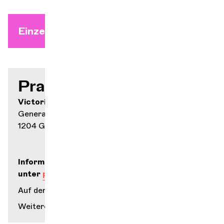
Einzelkarten ab dem 17. August
Praktische Infos
Victoria Hall
General-Dufour-Straße 14
1204 Genf
Informationen und Ticketverkauf
unter
pontverre.ch
Auf der Karte anzeigen
Weitere Informationen