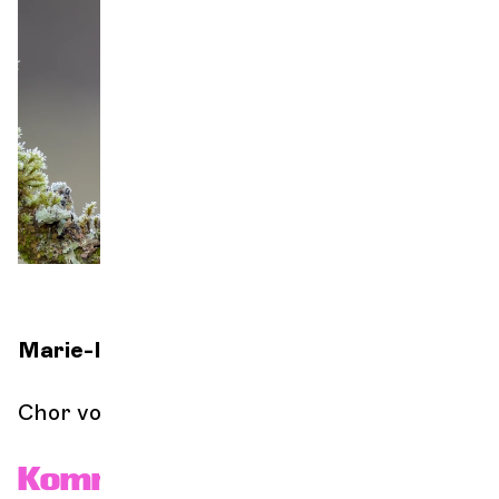
Orchester und Musiker
DIE OCG
Pro-Bereich
Sich anmelden
Marie-Isabelle Pernoud
Richtung
Chor von Pontverre
Kommende Veranstaltungen