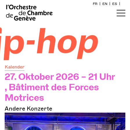
FR
|
EN
|
ES
|
Startseite
p-hop
Kalender
Ein Ticket kaufen
Kalender
Praktische Infos
27. Oktober 2026 – 21 Uhr
, Bâtiment des Forces
Erkunden
Motrices
Andere Konzerte
Die Konzert-Gazette
Kulturelle Teilhabe