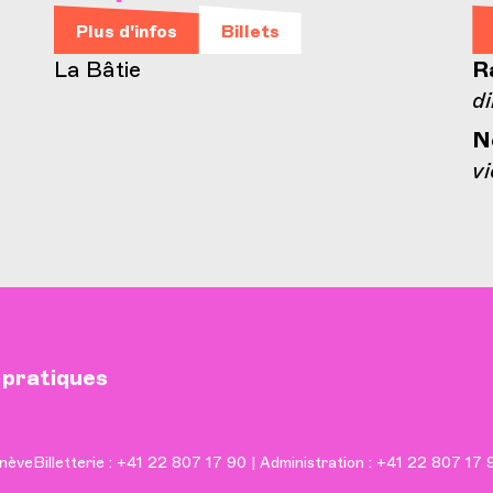
Plus d'infos
Billets
La Bâtie
R
di
N
vi
 pratiques
nève
Billetterie : +41 22 807 17 90 | Administration : +41 22 807 17 