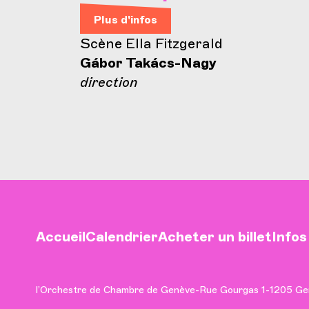
Plus d'infos
Scène Ella Fitzgerald
Gábor Takács-Nagy
direction
Accueil
Calendrier
Acheter un billet
Infos
l’Orchestre de Chambre de Genève
-
Rue Gourgas 1
-
1205 Ge