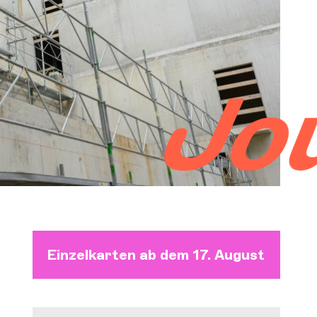
Orchestre et musiciens
L'OCG
d'ina
Espace Pro
Se connecter
Einzelkarten ab dem 17. August