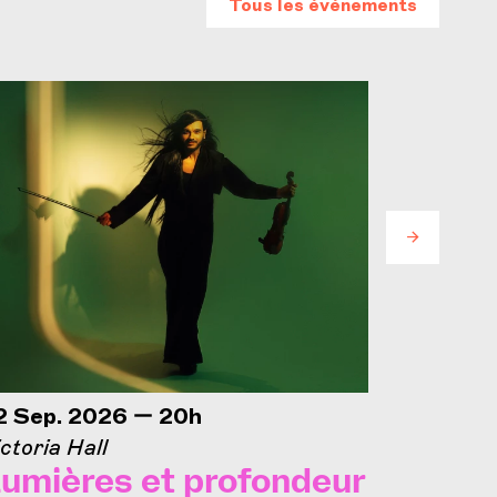
Tous les événements
2 Sep. 2026 — 20h
25 Sep.
ctoria Hall
Concorde
umières et profondeur
Journ