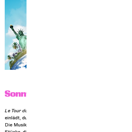
Orchester und Musiker
DIE OCG
Pro-Bereich
Sich anmelden
Sonntag ist Familie #2
Le Tour du Monde
ist ein Projekt, das Kinder dazu
einlädt, durch traditionelle Musik und Tänze zu reisen.
Die Musiker des Genfer Kammerorchesters spielen
Stücke, die von verschiedenen Kulturen der Welt