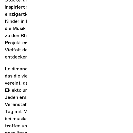
inspiriert sind, und bieten den jungen Teilnehmern eine
einzigartige Klangwelt. Anschließend werden die
Kinder in Begleitung einer Tanzlehrkraft aufgefordert,
die Musik zu erforschen und sich anzueignen, indem sie
zu den Rhythmen der einzelnen Länder tanzen. Dieses
Projekt ermöglicht es, durch Musik und Tanz die
Vielfalt der Traditionen aus der ganzen Welt zu
entdecken.
Le dimanche c'est famille ist ein Gemeinschaftsprojekt,
das die vier musikalischen Strukturen der 6 Dächer
vereint: das Genfer Kammerorchester,
Contrechamps,
Eklekto und das Conservatoire Populaire de Musique.
Jeden ersten Sonntag im Monat bieten wir
Veranstaltungen an, die für Familien offen sind, um den
Tag mit Musik zu beginnen! Eine gute Gelegenheit, sich
bei musikalischen Aufführungen und Workshops zu
treffen und neu zu entdecken und dabei einen
geselligen Moment mit der Familie zu verbringen.