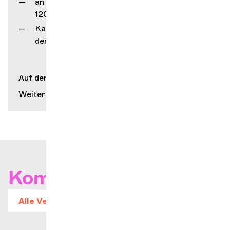
an unserem Schalter (rue Gourgas 1,
1205 Genf)
Kartenverkauf des Service Culturel
der Stadt Genf (Grütli)
Auf der Karte anzeigen
Weitere Informationen
Kommende Konzerte
Alle Veranstaltungen