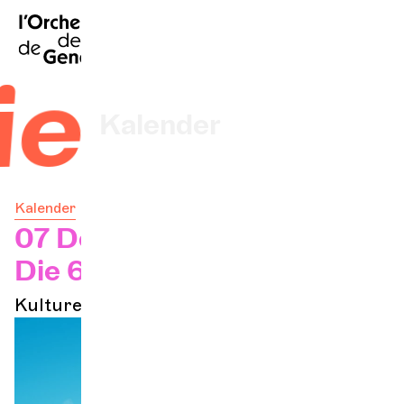
FR
|
EN
|
ES
|
Startseite
e Welt
Kalender
Ein Ticket kaufen
Kalender
Praktische Infos
07 Dez. 2025 - 10h
Die 6 Dächer
Erkunden
Kulturelle Teilhabe
Die Konzert-Gazette
Kulturelle Teilhabe