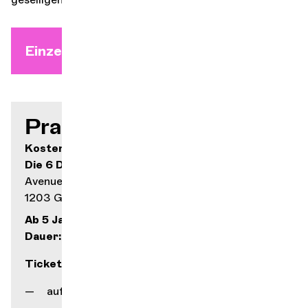
Einzelticket ab 18. August
Praktische Infos
Kostenlos
Die 6 Dächer
Avenue de Châtelaine 43
1203 Genf
Ab 5 Jahren
Dauer: 1h15
Ticketverkauf
auf unserer Internetseite