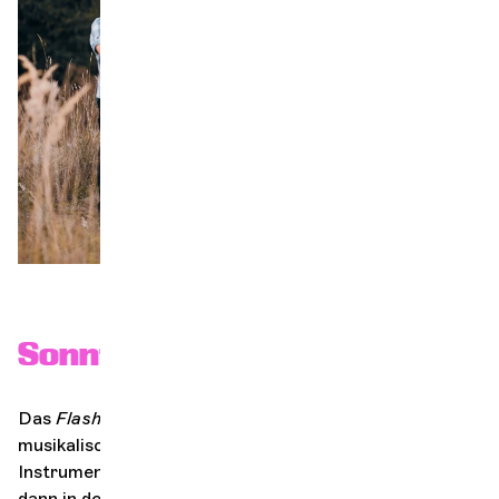
Orchester und Musiker
DIE OCG
Pro-Bereich
Sich anmelden
Sonntag ist Familie #1
Das
Flash Orchestra
bietet eine einzigartige
musikalische Erfahrung, bei der Kinder und Eltern ein
Instrument wählen, gemeinsam ein Stück lernen und es
dann in der Gruppe spielen, betreut und ermutigt von