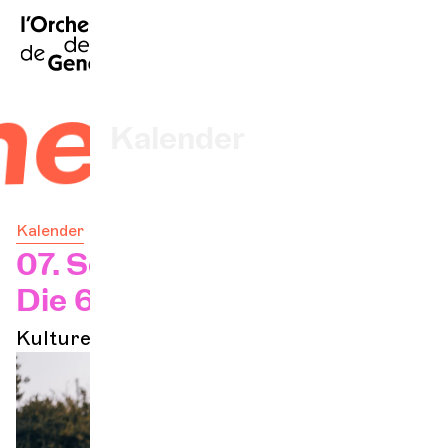
FR
|
EN
|
ES
|
Startseite
estra
Kalender
Ein Ticket kaufen
Kalender
Praktische Infos
07. Sep. 2025 - 10 Uhr
Die 6 Dächer
Erkunden
Kulturelle Teilhabe
Die Konzert-Gazette
Kulturelle Teilhabe