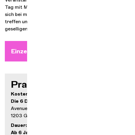
Tag mit Musik zu beginnen! Eine schöne Gelegenheit,
sich bei musikalischen Aufführungen und Workshops zu
treffen und neu zu entdecken und dabei einen
geselligen Moment mit der Familie zu verbringen.
Einzelticket ab 18. August
Praktische Infos
Kostenlos
Die 6 Dächer
Avenue de Châtelaine 43
1203 Genf
Dauer: 1 Stunde 15 Minuten
Ab 6 Jahren