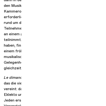
den Musikerinnen und Musikern des Genfer
Kammerorchesters. Es sind keine Vorkenntnisse
erforderlich: Ziel ist es, einen gemeinsamen Moment
rund um die Musik zu schaffen, in dem jede/r
Teilnehmer/in, unabhängig von seinem/ihrem Niveau,
an einem gemeinsamen musikalischen Abenteuer
teilnimmt. Nachdem sie das Stück gemeinsam gelernt
haben, finden sich alle auf der Bühne wieder, um es in
einem fröhlichen, großzügigen und jubelnden
musikalischen Austausch zu spielen. Eine gute
Gelegenheit, die Familienbande zu stärken und
gleichzeitig die Musik zu entdecken.
Le dimanche c'est famille
ist ein Gemeinschaftsprojekt,
das die vier musikalischen Einrichtungen der 6 Dächer
vereint: das Genfer Kammerorchester, Contrechamps,
Eklekto und das Conservatoire populaire de musique.
Jeden ersten Sonntag im Monat bieten wir
Veranstaltungen an, die für Familien offen sind, um den