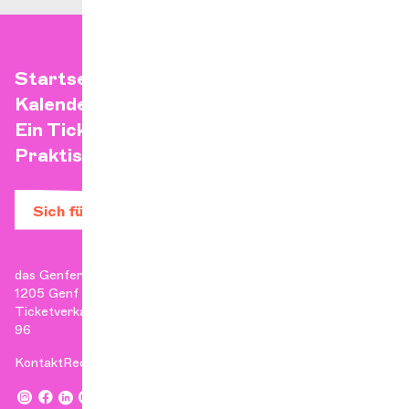
Startseite
Kalender
Ein Ticket kaufen
Praktische Infos
Sich für den Newsletter anmelden
das Genfer Kammerorchester
1205 Genf
Ticketverkauf: +41 22 807 17 90 | Verwaltung: +41 22 807 17
96
Kontakt
Rechtliche Hinweise