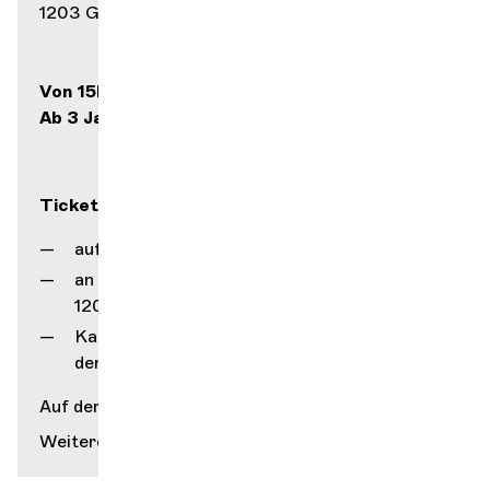
1203 Genf
Von 15h bis 17h
Ab 3 Jahren
Ticketverkauf
auf unserer Internetseite
an unserem Schalter (rue Gourgas 1,
1205 Genf)
Kartenverkauf des Service Culturel
der Stadt Genf (Grütli)
Auf der Karte anzeigen
Weitere Informationen