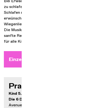
Bei Erwachsenen gilt es als unhöflich, auf Konzerten
zu schlafen. Was für eine Dummheit! Hier ist das
Schlafen nicht nur willkommen, sondern sogar
erwünscht. Sanfte Musik, Klänge, die streicheln,
Wiegenlieder, die dazu einladen, die Augen zu schließen:
Die Musikerinnen und Musiker bereiten Ihnen eine
sanfte Reise ins Land der Träume. Dieses Konzert ist
für alle Kinder von 3 bis 133 Jahren geeignet!
Einzelticket ab 18. August
Praktische Infos
Kind 5.- (-12 Jahre) / Erwachsener 20.-
Die 6 Dächer
Avenue de Châtelaine 43