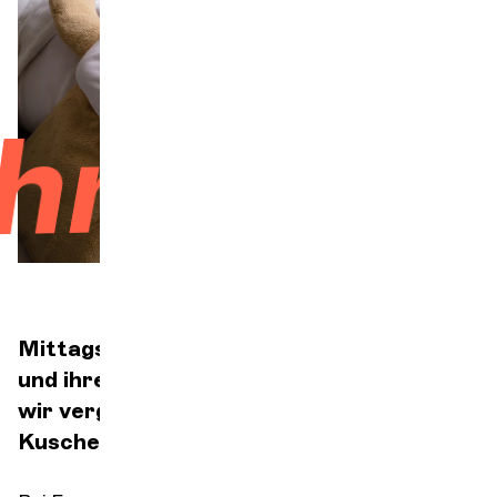
Orchester und Musiker
DIE OCG
narch
Pro-Bereich
Sich anmelden
Mittagsschlaf-Konzert für Kuscheltiere
und ihre Begleiter:
wir vergessen deinen Pyjama, sein
Kuscheltier und sein Kissen nicht!