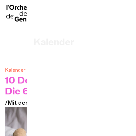
FR
|
EN
|
ES
|
Startseite
Kalender
Ein Ticket kaufen
Kalender
Praktische Infos
10 Dez. 2025 - 15h
Die 6 Dächer
Erkunden
/Mit der Familie im OCG
Die Konzert-Gazette
Kulturelle Teilhabe