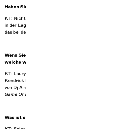
Haben Sie eine bestimmte Synästhesie?
KT: Nicht wirklich. Ich könnte sagen, dass mein Körper
in der Lage ist, Musik zu fühlen, aber ich glaube, dass
das bei den meisten Menschen der Fall ist.
Wenn Sie nur mit drei Werken leben müssten,
welche wären das?
KT: Lauryn Hill -
The miseducation of Lauryn Hill
;
Kendrick Lamar -
Good Kid, m.A.A.d City
; und alle Titel
von Dj Arafat . Als Bonus würde ich die komplette Serie
Game Of Thrones
nehmen!
Was ist ein erfolgreiches Leben?
KT: Seine Stimme finden und sich selbst verwirklichen,