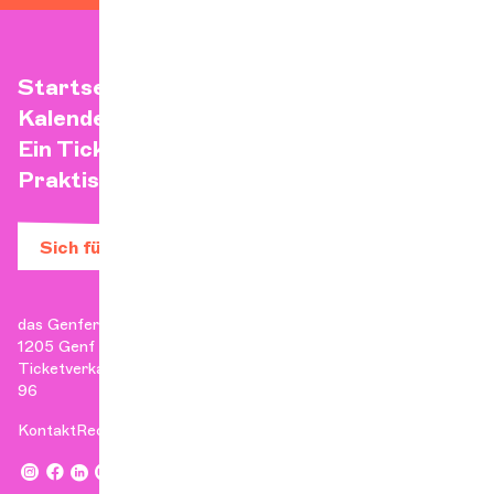
Startseite
Kalender
Ein Ticket kaufen
Praktische Infos
Sich für den Newsletter anmelden
das Genfer Kammerorchester
1205 Genf
Ticketverkauf: +41 22 807 17 90 | Verwaltung: +41 22 807 17
96
Kontakt
Rechtliche Hinweise