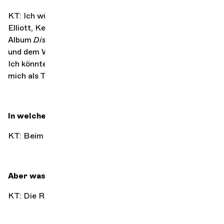
KT: Ich würde mich für die Diskografie von Missy
Elliott, Kendrick Lamar oder etwas zwischen dem
Album
Distance Relatives
von Nas & Damian Marley
und dem Werk seines Vaters Bob Marley entscheiden.
Ich könnte auch die Alben von Keny Arkana nennen, die
mich als Teenager sehr inspiriert haben.
In welcher Umgebung ist Ihnen Stille am liebsten?
KT: Beim Aufwachen, zweifellos.
Aber was ist eigentlich Stille?
KT: Die Ruhe vor dem Sturm.