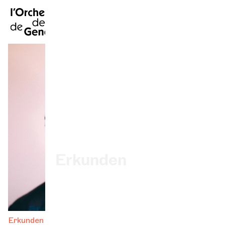
FR
|
EN
|
ES
|
Startseite
Kalender
Ein Ticket kaufen
Praktische Infos
Erkunden
Die Konzert-Gazette
Kulturelle Teilhabe
Erkunden