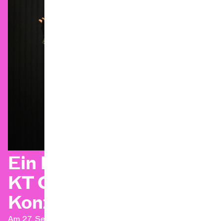
Ein Rückblick auf das
KT Gorique x OCG-
Konzert
Am 27. September 2024 hallte das Bâtiment des