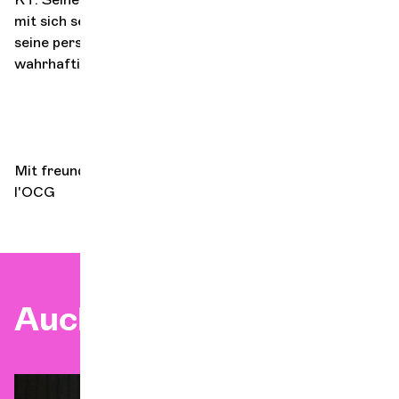
mit sich selbst und anderen im Einklang sein, sich für
seine persönliche und kollektive Erhebung einsetzen,
wahrhaftig und gerecht bleiben, in Frieden sein.
Mit freundlicher Genehmigung von Jane Carton ©
l'OCG
Auch zu sehen