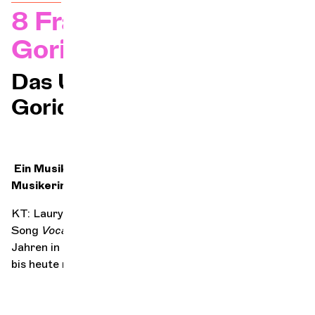
8 Fragen an KT
Orchester und Musiker
Gorique
DIE OCG
Das Universum von KT
Gorique
Pro-Bereich
Sich anmelden
Ein Musiker, der ein Eckpfeiler in Ihrem Leben als
Musikerin war und warum?
KT: Lauryn Hill und ihre Band The Fugees. Als ich ihren
Song
Vocab
hörte, tauchte ich schon in sehr jungen
Jahren in die amerikanische Hiphop-Kultur ein, die mich
bis heute nicht mehr losgelassen hat.