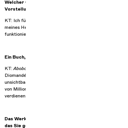
Welcher Ort ist am besten geeignet, um die
Vorstellungskraft zu wecken?
KT: Ich für meinen Teil bevorzuge die Einsamkeit
meines Heimstudios, aber eigentlich kann jeder Ort
funktionieren, solange die Inspiration da ist.
Ein Buch, das Sie gerne vorlesen würden?
KT:
Abobo Marley
des ivorischen Schriftstellers Yaya
Diomandé, weil es um die Geschichten geht, die man
unsichtbar macht und nicht erzählt, die aber dennoch
von Millionen von Menschen erlebt werden und es
verdienen, gehört zu werden.
Das Werk, musikalisch, literarisch oder anderweitig,
das Sie gerne komponiert hätten?