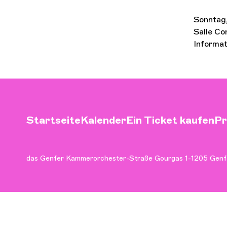
Sonntag,
Salle Co
Informat
Startseite
Kalender
Ein Ticket kaufen
Pr
das Genfer Kammerorchester
-
Straße Gourgas 1
-
1205 Genf