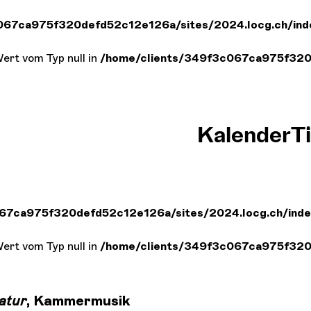
067ca975f320defd52c12e126a/sites/2024.locg.ch/ind
Wert vom Typ null in
/home/clients/349f3c067ca975f320d
Kalender
T
67ca975f320defd52c12e126a/sites/2024.locg.ch/inde
Wert vom Typ null in
/home/clients/349f3c067ca975f320d
atur
, Kammermusik