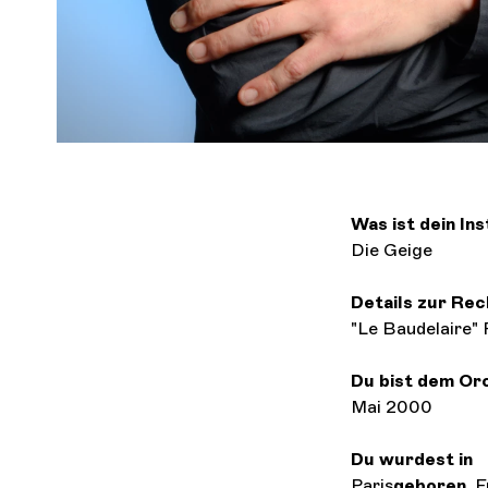
Was ist dein In
Die Geige
Details zur Re
"Le Baudelaire" 
Du bist dem Or
Mai 2000
Du wurdest in
Paris
geboren
, 