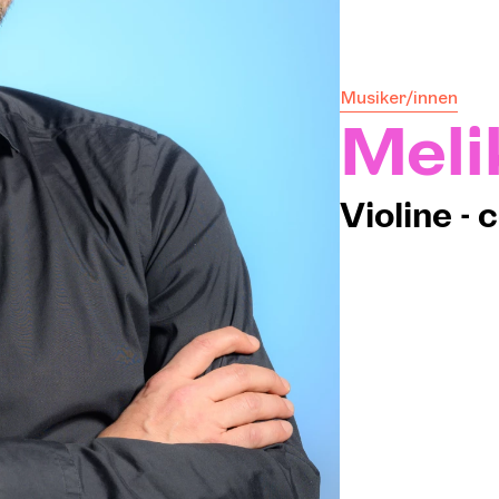
Musiker/innen
DIE
Meli
Pro-
Violine - 
Sich