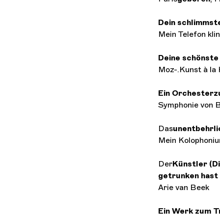
Dein schlimmste
Mein Telefon kli
Deine schönste
Moz-.Kunst à la
Ein Orchesterzu
Symphonie von B
Das
unentbehrli
Mein Kolophoni
Der
Künstler (D
getrunken hast
Arie van Beek
Ein Werk zum T