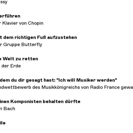
ssy
erführen
r Klavier von Chopin
t dem richtigen Fuß aufzustehen
er Gruppe Butterfly
e Welt zu retten
 der Erde
dem du dir gesagt hast: "Ich will Musiker werden"
endwettbewerb des Musikkönigreichs von Radio France gew
inen Komponisten behalten dürfte
an Bach
ile