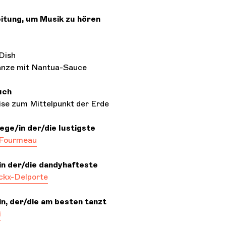
itung, um Musik zu hören
Dish
nze mit Nantua-Sauce
uch
ise zum Mittelpunkt der Erde
ege/in der/die lustigste
-Fourmeau
in der/die dandyhafteste
ckx-Delporte
in, der/die am besten tanzt
i