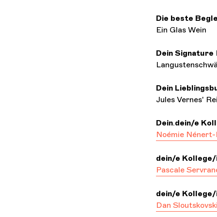
Die beste Begle
Ein Glas Wein
Dein Signature
Langustenschwä
Dein Lieblingsb
Jules Vernes' Re
Dein
.
dein/e Koll
Noémie Nénert
dein/e Kollege/
Pascale Servran
dein/e Kollege/
Dan Sloutskovsk