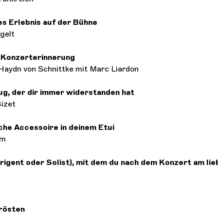
s Erlebnis auf der Bühne
ngelt
 Konzerterinnerung
 Haydn von Schnittke mit Marc Liardon
g, der dir immer widerstanden hat
izet
che Accessoire in deinem Etui
um
irigent oder Solist), mit dem du nach dem Konzert am lie
rösten