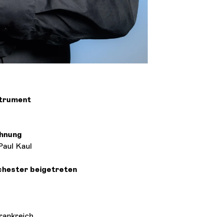
strument
chnung
Paul Kaul
chester beigetreten
Frankreich