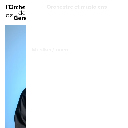
FR
|
EN
|
ES
|
Orchestre et musiciens
Startseite
Wer sind wir?
Künstlerische Leitung
Kalender
Musiker/innen
Ein Ticket kaufen
Assoziierte Künstlerinnen und Künstler
Praktische Infos
Preis des OCG
Erkunden
Die Konzert-Gazette
Kulturelle Teilhabe